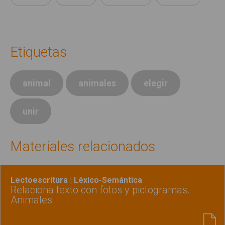
Etiquetas
animal
animales
elegir
unir
Materiales relacionados
Lectoescritura | Léxico-Semántica
Relaciona texto con fotos y pictogramas.
Animales