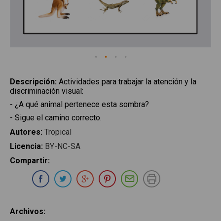
Descripción
:
Actividades para trabajar la atención y la
discriminación visual:
- ¿A qué animal pertenece esta sombra?
- Sigue el camino correcto.
Autores
:
Tropical
Licencia
:
BY-NC-SA
Compartir
:
Compartir en Whatsapp
Compartir en Facebook
Compartir en Twitter
Compartir en Google Plus
Compartir en Pinterest
Compartir por E-ma
Imprimir
Archivos
: