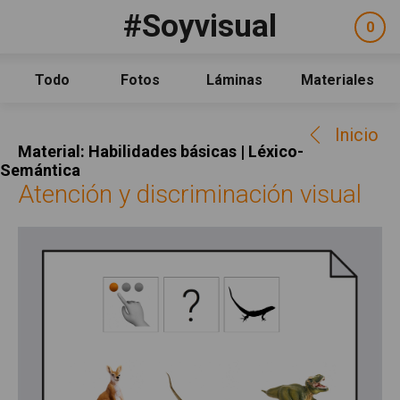
Pasar al contenido principal
#Soyvisual
Facebook
YouTube
Twitter
0
ele
Social
sel
Consulta
Qué es #Soyvisual
Todo
Fotos
Láminas
Materiales
Menú principal
Inicio
Inicio
Guía de uso
Material: Habilidades básicas | Léxico-
Contacto
Semántica
Atención y discriminación visual
Política de uso
Legal
Aviso Legal
Créditos