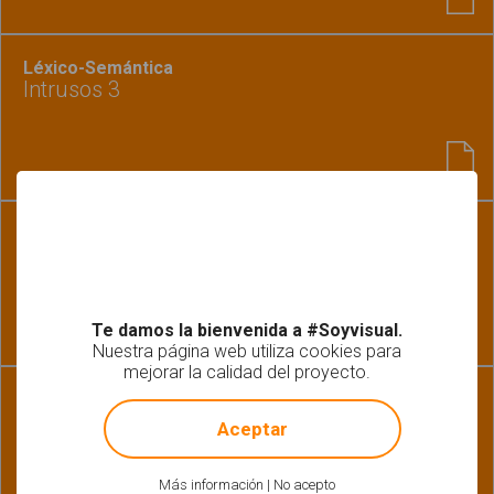
Léxico-Semántica
Intrusos 3
Léxico-Semántica | Gramática-Morfosintaxis |
Pragmática
¿Dónde vive? - Animales
Te damos la bienvenida a #Soyvisual.
Nuestra página web utiliza cookies para
mejorar la calidad del proyecto.
!
Not valid!
Recursos gráficos
Biblioteca de animales
Aceptar
Más información
|
No acepto