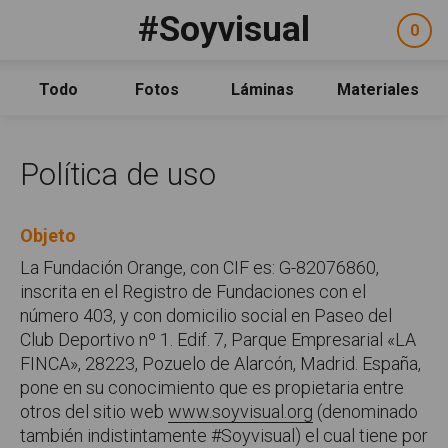
Pasar al contenido principal
#Soyvisual
Facebook
YouTube
Twitter
0
ele
Social
sel
Consulta
Qué es #Soyvisual
Todo
Fotos
Láminas
Materiales
Menú principal
Inicio
Guía de uso
Política de uso
Contacto
Objeto
Política de uso
Legal
Aviso Legal
La Fundación Orange, con CIF es: G-82076860,
inscrita en el Registro de Fundaciones con el
Créditos
número 403, y con domicilio social en Paseo del
Club Deportivo nº 1. Edif. 7, Parque Empresarial «LA
FINCA», 28223, Pozuelo de Alarcón, Madrid. España,
pone en su conocimiento que es propietaria entre
otros del sitio web
www.soyvisual.org
(denominado
también indistintamente #Soyvisual) el cual tiene por