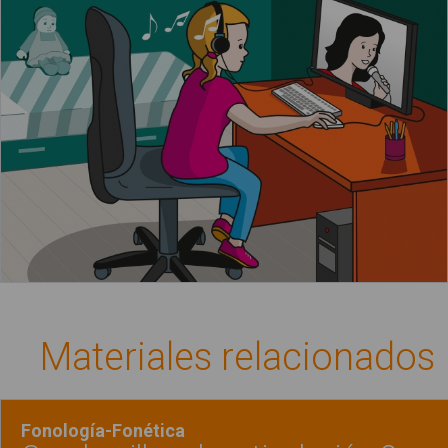
La niña oye la música del ordenador
Materiales relacionados
Fonología-Fonética