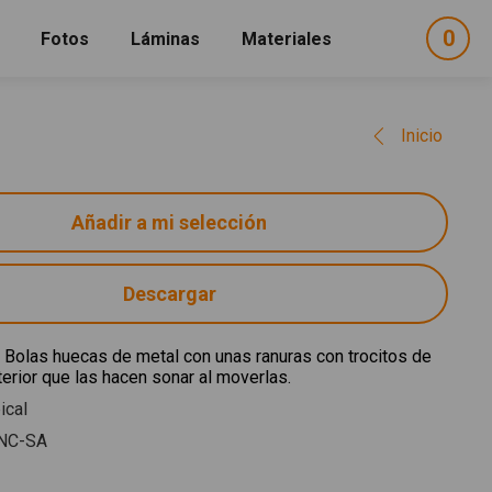
0
ele
Fotos
Láminas
Materiales
e
sel
Inicio
Descargar
 Bolas huecas de metal con unas ranuras con trocitos de
terior que las hacen sonar al moverlas.
ical
NC-SA