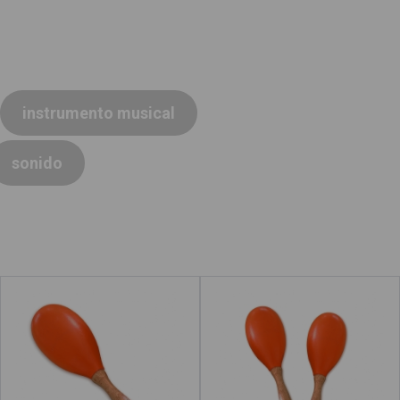
instrumento musical
sonido
Maraca
Maracas