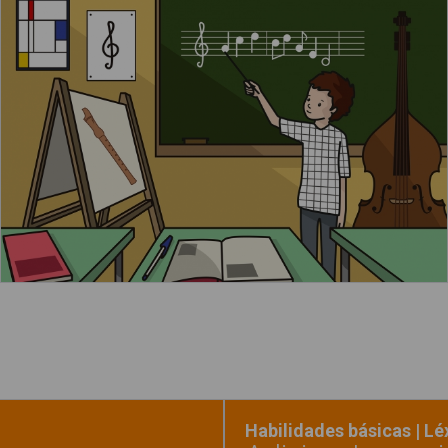
El niño está en la clase de música
Leer más
Habilidades básicas | L