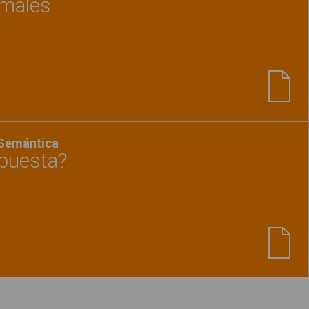
imales
Ver material
"Adivina. Los animales"
-Semántica
 puesta?
Ver material
"¿Qué ropa lleva puesta?"