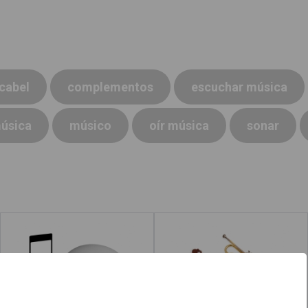
cabel
complementos
escuchar música
úsica
músico
oír música
sonar
Escuchar música
Instrumentos
musicales