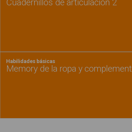
Cuadernillos de articulación 2
Ver material
"Cuader
Habilidades básicas
Memory de la ropa y complemen
Ver material
"Memor