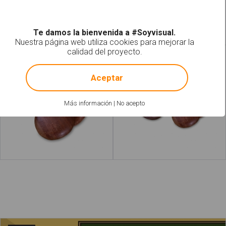
Leer más
acerca de "Cascabel"
Leer más
acerca de "
Te damos la bienvenida a #Soyvisual.
Nuestra página web utiliza cookies para mejorar la
calidad del proyecto.
Castañuela
Castañuelas
!
Not valid!
Aceptar
Más información
|
No acepto
Leer más
acerca de "Platillo"
Leer más
acerca de 