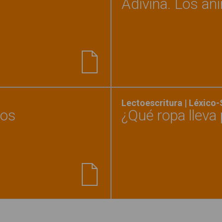
Adivina. Los an
nillos de articulación 2"
Lectoescritura | Léxico
tos
¿Qué ropa lleva
y de la ropa y complementos"