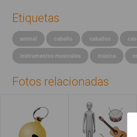
Etiquetas
animal
caballo
caballos
cas
instrumentos musicales
música
m
Fotos relacionadas
Cascabel
Músico
Qué es #Soyvisual
Menú principal