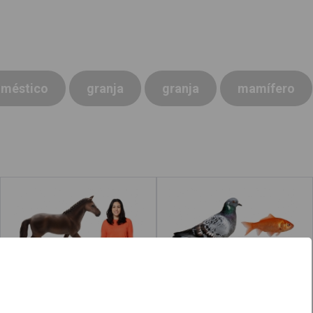
méstico
granja
granja
mamífero
Mamíferos
Animales
Leer más
acerca de "Rana"
Leer más
acerca de 