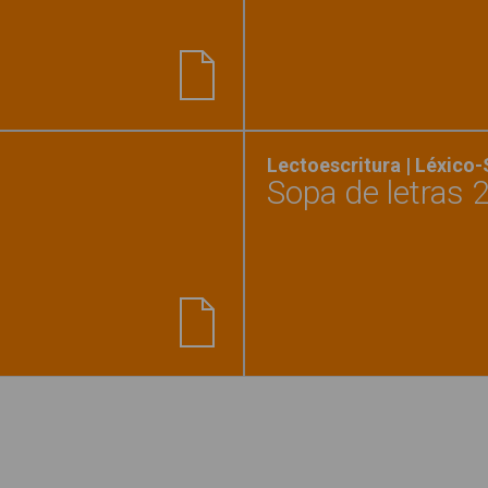
ona texto con fotos y pictogramas. Animales"
Lectoescritura | Léxico
Sopa de letras 
teca animales marinos"