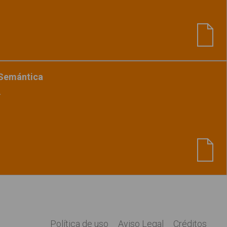
Ver material
"Intrusos 4"
-Semántica
2
Ver material
"Sopa de letras 2"
Política de uso
Aviso Legal
Créditos