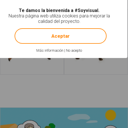
Te damos la bienvenida a #Soyvisual.
Nuestra página web utiliza cookies para mejorar la
Caballo
Cabra
calidad del proyecto.
!
Not valid!
Aceptar
Más información
|
No acepto
Leer más
acerca de "Burro"
Leer más
acerca de "Vaca"
La mamá está ordeñando una vaca