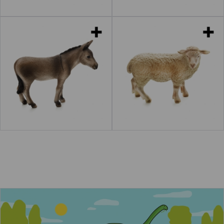
Burros
Ovejas
Leer más
acerca de "Caballo"
Leer más
acerca de "Cabr
Los dinosaurios herbívoros