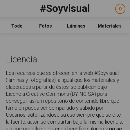
Pasar al contenido principal
#Soyvisual
Facebook
YouTube
Twitter
0
ele
Social
sel
Consulta
Qué es #Soyvisual
Todo
Fotos
Láminas
Materiales
Menú principal
Inicio
Guía de uso
Contacto
Licencia
Política de uso
Los recursos que se ofrecen en la web #Soyvisual
Legal
Aviso Legal
(láminas y fotografías), al igual que los materiales y
Créditos
elaborados a partir de éstos, se publican bajo
Licencia Creative Commons (BY-NC-SA)
para
conseguir así un repositorio de contenido libre que
también pueda ser compartido y subido por
Usuarios, autorizándose su uso siempre que se cite
la fuente, autor, se compartan bajo la misma licencia,
sin que por ello se obtenga beneficio alguno y
no se