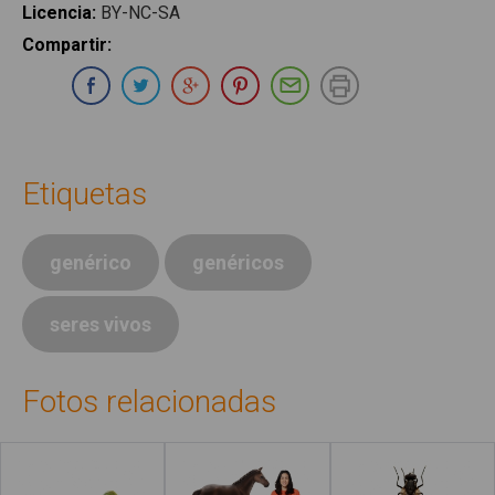
Licencia
:
BY-NC-SA
Compartir
:
Compartir en Whatsapp
Compartir en Facebook
Compartir en Twitter
Compartir en Google Plus
Compartir en Pinterest
Compartir por E-ma
Imprimir
Etiquetas
genérico
genéricos
seres vivos
Fotos relacionadas