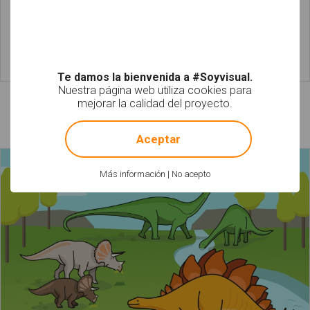
Leer más
Leer más
Te damos la bienvenida a #Soyvisual.
Nuestra página web utiliza cookies para
mejorar la calidad del proyecto.
Láminas relacionadas
!
Not valid!
Aceptar
Más información
|
No acepto