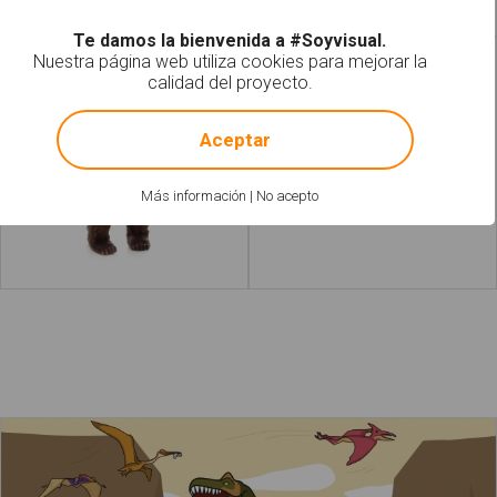
Te damos la bienvenida a #Soyvisual.
Nuestra página web utiliza cookies para mejorar la
Oso
Tigre
calidad del proyecto.
!
Not valid!
Aceptar
Más información
|
No acepto
Leer más
acerca de "Ardillas"
Leer más
acerca de "Goril
Los dinosaurios carnívoros