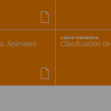
teca animales de la selva"
Léxico-Semántica
co. Animales
Clasificación d
nillos de vocabulario básico. Animales domésticos"