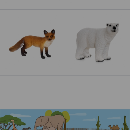
Zorro
Oso polar
a"
Leer más
acerca de "Oso"
Leer más
acerca de "Tigre
El zoo