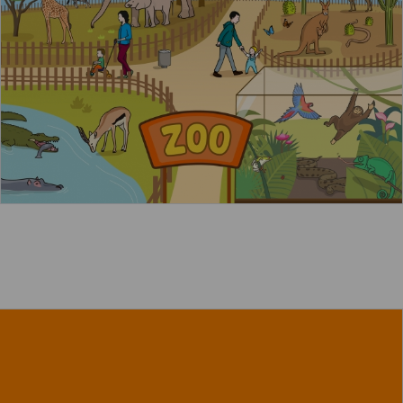
Leer más
acerca de "Los dinosaurios herbívor