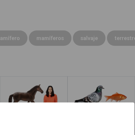
amífero
mamíferos
salvaje
terrestr
Mamíferos
Animales
Leer más
acerca de "Rana"
Leer más
acerca d