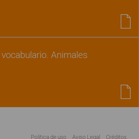
Ver material
"Intrusos 5"
e vocabulario. Animales
Ver material
"Clasificación de vocabulario. Ani
Política de uso
Aviso Legal
Créditos