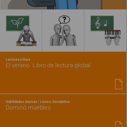
Leer más
Lectoescritura
El verano. Libro de lectura global
Habilidades básicas | Léxico-Semántica
Dominó muebles