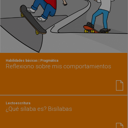
Habilidades básicas | Pragmática
Reflexiono sobre mis comportamientos
Lectoescritura
¿Qué sílaba es? Bisílabas