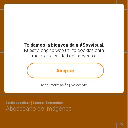
Lectoescritura
Verdadero o falso
Te damos la bienvenida a #Soyvisual.
Nuestra página web utiliza cookies para
mejorar la calidad del proyecto.
Habilidades básicas
!
Not valid!
¿Cómo está? - Educación emocional
Aceptar
Más información
|
No acepto
Lectoescritura | Léxico-Semántica
Abecedario de imágenes