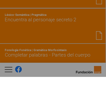
Léxico-Semántica | Pragmática
Encuentra al personaje secreto 2
Fonología-Fonética | Gramática-Morfosintaxis
Completar palabras - Partes del cuerpo
Habilidades básicas | Léxico-Semántica
Dominó deporte