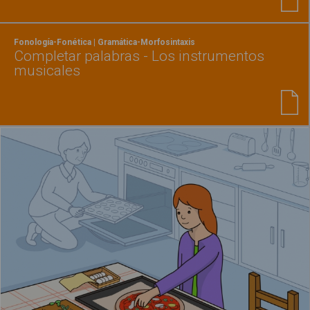
Fonología-Fonética | Gramática-Morfosintaxis
Completar palabras - Los instrumentos
musicales