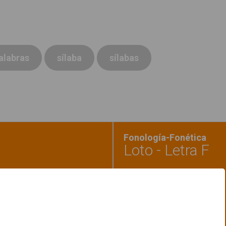
alabras
sílaba
sílabas
Fonología-Fonética
Loto - Letra F
onsonantes 3"