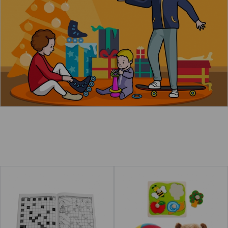
Leer más
acerca de "La niña quiere un dinosau
Revista de
Juguetes
crucigramas