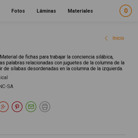
0
ele
Fotos
Láminas
Materiales
e
sel
Inicio
Material de fichas para trabajar la conciencia silábica,
as palabras relacionadas con juguetes de la columna de la
ir de sílabas desordenadas en la columna de la izquierda.
ical
NC-SA
partir en Facebook
Compartir en Twitter
Compartir en Google Plus
Compartir en Pinterest
Compartir por E-mail
Imprimir