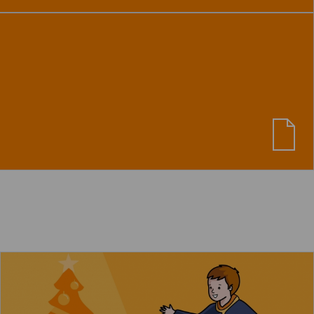
Ver material
"Loto - Letra X"
Los niños juegan con los juguetes