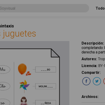
Todo
intaxis
s juguetes
Descripción
:
completando l
derecha a part
Autores
:
Trop
Licencia
:
BY-
Compartir
:
Com
Archivos
: