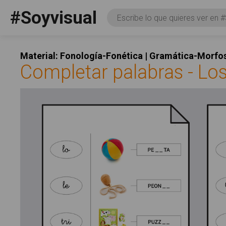
Pasar al contenido principal
#Soyvisual
Consulta
Facebook
YouTube
Twitter
Social
Material: Fonología-Fonética | Gramática-Morfos
Completar palabras - Lo