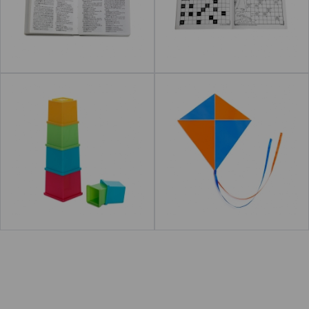
Leer más
Leer más
acerca de "Palabras s
acerc
Cubos apilables
Cometa
Leer más
Leer más
acerca de "Coche de jug
acerca de "