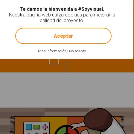
Te damos la bienvenida a #Soyvisual.
Fonología-Fonética
Nuestra página web utiliza cookies para mejorar la
Loto - Letra X
calidad del proyecto.
!
Not valid!
Aceptar
 Letra P"
Más información
|
No acepto
Un niño juega en la alfombra con sus juguetes