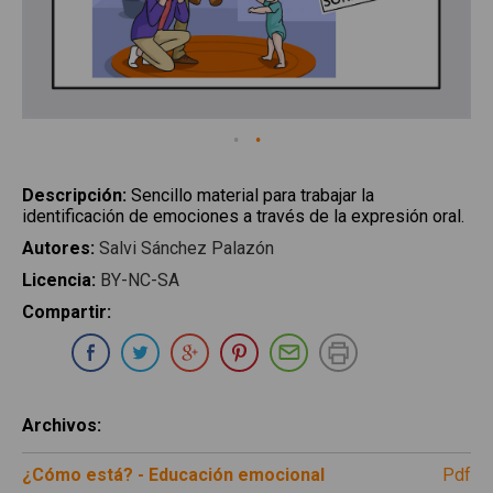
Descripción
:
Sencillo material para trabajar la
identificación de emociones a través de la expresión oral.
Autores
:
Salvi Sánchez Palazón
Licencia
:
BY-NC-SA
Compartir
:
Compartir en Whatsapp
Compartir en Facebook
Compartir en Twitter
Compartir en Google Plus
Compartir en Pinterest
Compartir por E-ma
Imprimir
Archivos
:
¿Cómo está? - Educación emocional
pdf