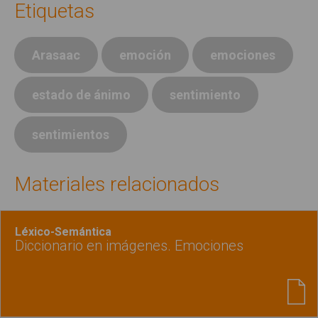
Etiquetas
Arasaac
emoción
emociones
estado de ánimo
sentimiento
sentimientos
Materiales relacionados
Léxico-Semántica
Diccionario en imágenes. Emociones