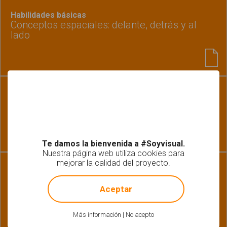
Habilidades básicas
Conceptos espaciales: delante, detrás y al
lado
Fonología-Fonética | Gramática-Morfosintaxis
Termina en sílaba con K. Nivel 1
Te damos la bienvenida a #Soyvisual.
Nuestra página web utiliza cookies para
mejorar la calidad del proyecto.
Fonología-Fonética | Gramática-Morfosintaxis
!
Not valid!
Termina en sílaba con D. Nivel 1
Aceptar
Más información
|
No acepto