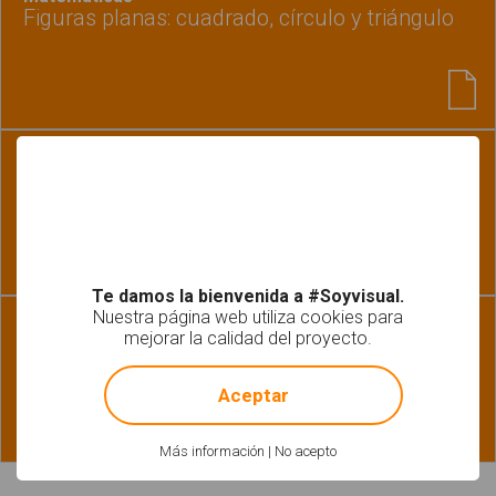
Figuras planas: cuadrado, círculo y triángulo
Habilidades básicas | Léxico-Semántica
Une cada fruta con su silueta
Te damos la bienvenida a #Soyvisual.
Nuestra página web utiliza cookies para
Lectoescritura | Pragmática
mejorar la calidad del proyecto.
Razonamiento lógico 2
!
Not valid!
Aceptar
Más información
|
No acepto