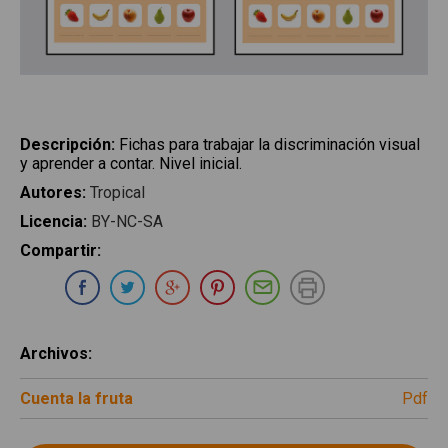
Descripción
:
Fichas para trabajar la discriminación visual
y aprender a contar. Nivel inicial.
Autores
:
Tropical
Licencia
:
BY-NC-SA
Compartir
:
Compartir en Whatsapp
Compartir en Facebook
Compartir en Twitter
Compartir en Google Plus
Compartir en Pinterest
Compartir por E-ma
Imprimir
Archivos
:
Cuenta la fruta
pdf