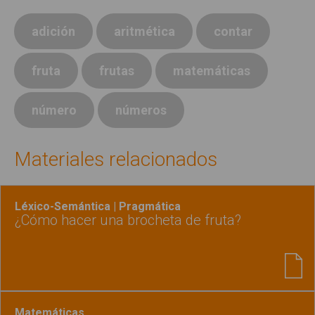
adición
aritmética
contar
fruta
frutas
matemáticas
número
números
Materiales relacionados
Léxico-Semántica | Pragmática
¿Cómo hacer una brocheta de fruta?
Matemáticas