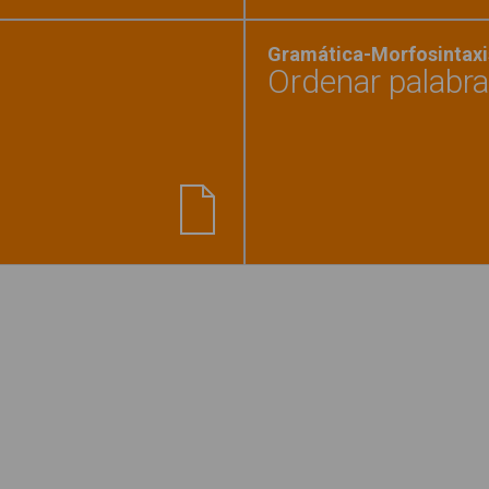
Gramática-Morfosintaxi
Ordenar palabras
as encadenadas. Parte 1"