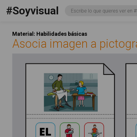
Pasar al contenido principal
#Soyvisual
Consulta
Facebook
YouTube
Twitter
Social
Material: Habilidades básicas
Asocia imagen a pictogr