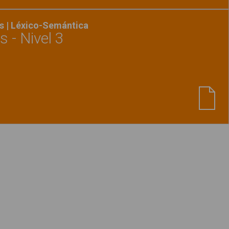
s | Léxico-Semántica
 - Nivel 3
Ver material
"Ordenar palabras - Nivel 3"