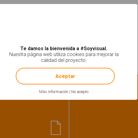
Te damos la bienvenida a #Soyvisual.
Nuestra página web utiliza cookies para mejorar la
calidad del proyecto.
!
Not valid!
Aceptar
Gramática-Morfosintaxis
Estructurar fra
Más información
|
No acepto
 lleva...? Fonema P"