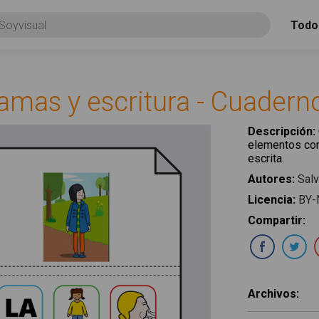
Todo
amas y escritura - Cuadern
Descripción
:
elementos con
escrita.
Autores
:
Sal
Licencia
:
BY-
Compartir
:
Com
Archivos
: