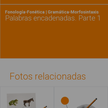
Fonología-Fonética | Gramática-Morfosintaxis
Palabras encadenadas. Parte 1
Ver material
"Palabr
Fotos relacionadas
Asociar
Unir