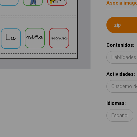
Asocia image
Contenidos
:
Habilidades
Actividades
:
Cuaderno d
Idiomas
:
Español