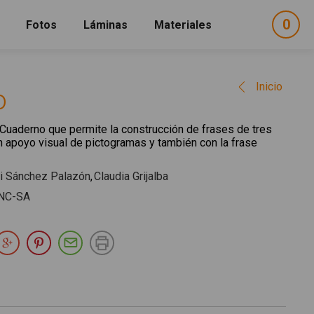
0
ele
Fotos
Láminas
Materiales
e
sel
Inicio
o
Cuaderno que permite la construcción de frases de tres
 apoyo visual de pictogramas y también con la frase
vi Sánchez Palazón
Claudia Grijalba
NC-SA
partir en Facebook
Compartir en Twitter
Compartir en Google Plus
Compartir en Pinterest
Compartir por E-mail
Imprimir