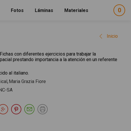
0
ele
Fotos
Láminas
Materiales
e
sel
Inicio
Fichas con diferentes ejercicios para trabajar la
pacial prestando importancia a la atención en un referente
ido al italiano.
ical
Maria Grazia Fiore
NC-SA
partir en Facebook
Compartir en Twitter
Compartir en Google Plus
Compartir en Pinterest
Compartir por E-mail
Imprimir