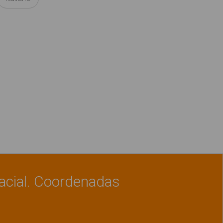
acial. Coordenadas
Ver material
"Orientación espacial. Coordenad