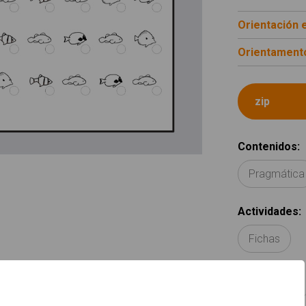
Orientación 
Orientamento
Contenidos
:
Pragmática
Actividades
:
Fichas
Idiomas
:
Español