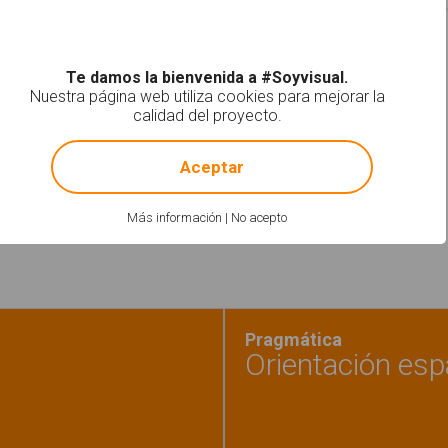
Te damos la bienvenida a #Soyvisual.
Nuestra página web utiliza cookies para mejorar la
calidad del proyecto.
!
Not valid!
Aceptar
orientación espacial
Más información
|
No acepto
Pragmática
Orientación esp
ación espacial. Dirección"