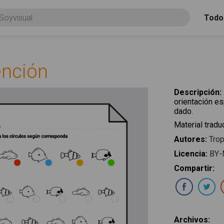
Todo
ención
Descripción
:
orientación es
dado.
Material traduc
Autores
:
Trop
Licencia
:
BY-
Compartir
:
Com
Archivos
: