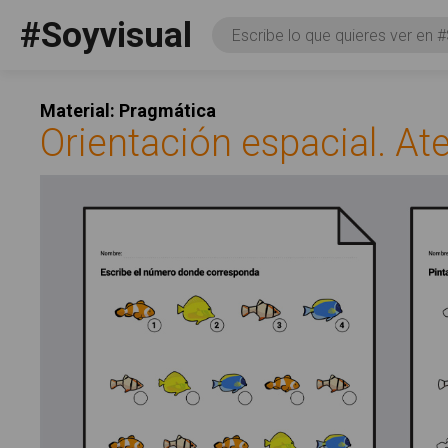
Pasar al contenido principal
#Soyvisual
Consulta
Facebook
YouTube
Twitter
Social
Material: Pragmática
Orientación espacial. At