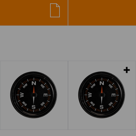
Brújula
Brújulas
Leer más
Leer más
acerca de "Puntos card