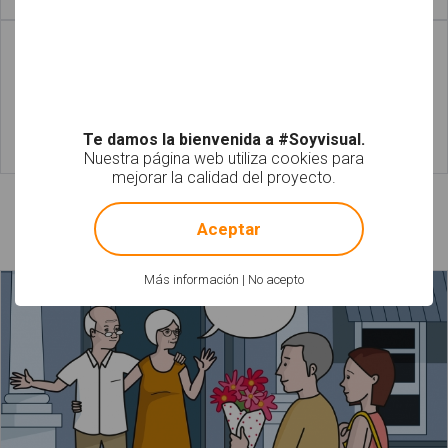
Leer más
Leer más
Te damos la bienvenida a #Soyvisual.
Nuestra página web utiliza cookies para
Leer más
Leer más
mejorar la calidad del proyecto.
!
Not valid!
Láminas relacionadas
Aceptar
Más información
|
No acepto