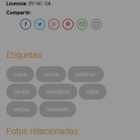
Licencia
:
BY-NC-SA
Compartir
:
Compartir en Whatsapp
Compartir en Facebook
Compartir en Twitter
Compartir en Google Plus
Compartir en Pinterest
Compartir por E-ma
Imprimir
Etiquetas
casa
cerca
exterior
jardín
metálico
valla
verjas
vivienda
Fotos relacionadas