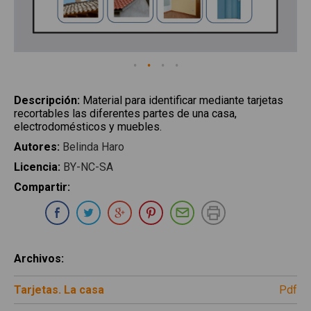
Descripción
:
Material para identificar mediante tarjetas
recortables las diferentes partes de una casa,
electrodomésticos y muebles.
Autores
:
Belinda Haro
Licencia
:
BY-NC-SA
Compartir
:
Compartir en Whatsapp
Compartir en Facebook
Compartir en Twitter
Compartir en Google Plus
Compartir en Pinterest
Compartir por E-ma
Imprimir
Archivos
:
Tarjetas. La casa
pdf