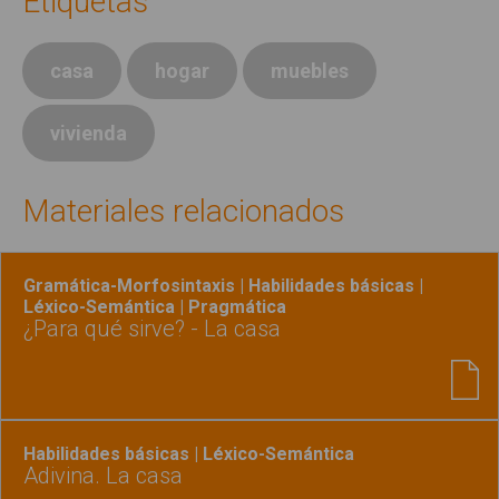
Etiquetas
casa
hogar
muebles
vivienda
Materiales relacionados
Gramática-Morfosintaxis | Habilidades básicas |
Léxico-Semántica | Pragmática
¿Para qué sirve? - La casa
Habilidades básicas | Léxico-Semántica
Adivina. La casa