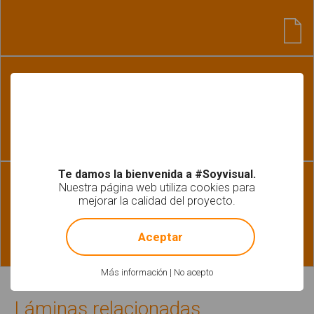
Habilidades básicas | Léxico-Semántica | Pragmática
La casa. Asociar ideas y vocabulario
Te damos la bienvenida a #Soyvisual.
Habilidades básicas | Léxico-Semántica
Nuestra página web utiliza cookies para
Relacionar muebles: pictogramas-fotografías
mejorar la calidad del proyecto.
!
Not valid!
Aceptar
Más información
|
No acepto
Láminas relacionadas