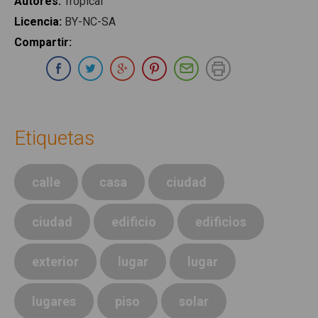
Autores
:
Tropical
Licencia
:
BY-NC-SA
Compartir
:
Compartir en Whatsapp
Compartir en Facebook
Compartir en Twitter
Compartir en Google Plus
Compartir en Pinterest
Compartir por E-ma
Imprimir
Etiquetas
calle
casa
ciudad
ciudad
edificio
edificios
exterior
lugar
lugar
lugares
piso
solar