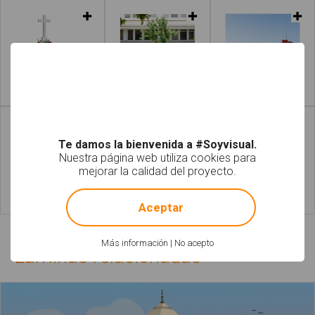
Leer más
Leer más
Te damos la bienvenida a #Soyvisual.
Nuestra página web utiliza cookies para
mejorar la calidad del proyecto.
!
Not valid!
Aceptar
Leer más
Leer más
Más información
|
No acepto
Láminas relacionadas