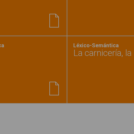
a el objeto y rodéalo 2"
ca
Léxico-Semántica
La carnicería, la
las cualidades del objeto 5"