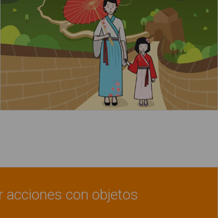
Leer más
acerca de "Las pirámides de Egipto"
r acciones con objetos