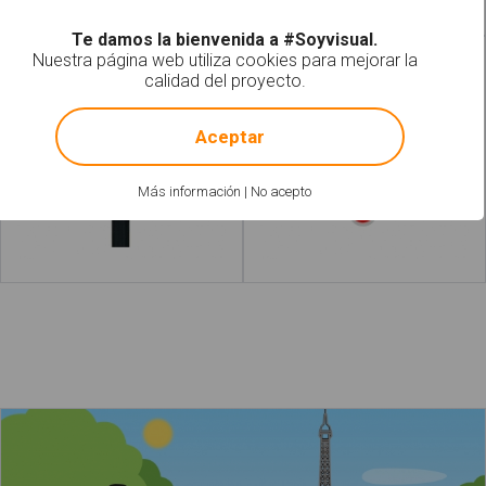
Te damos la bienvenida a #Soyvisual.
Nuestra página web utiliza cookies para mejorar la
Semáforo rojo
Señales de ceda el
calidad del proyecto.
paso
!
Not valid!
Aceptar
Más información
|
No acepto
Leer más
Leer más
acerca
La torre Eiffel​