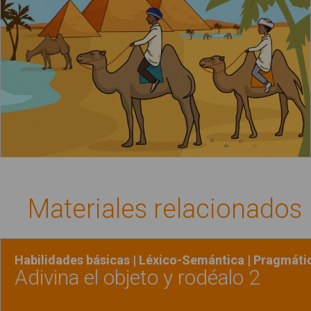
Materiales relacionados
Habilidades básicas | Léxico-Semántica | Pragmáti
Adivina el objeto y rodéalo 2