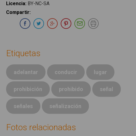
Licencia
:
BY-NC-SA
Compartir
:
Compartir en Whatsapp
Compartir en Facebook
Compartir en Twitter
Compartir en Google Plus
Compartir en Pinterest
Compartir por E-ma
Imprimir
Etiquetas
adelantar
conducir
lugar
prohibición
prohibido
señal
señales
señalización
Fotos relacionadas