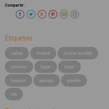
Compartir
:
Compartir en Whatsapp
Compartir en Facebook
Compartir en Twitter
Compartir en Google Plus
Compartir en Pinterest
Compartir por E-ma
Imprimir
Etiquetas
calles
ciudad
cruzar la calle
exterior
lugar
lugar
lugares
paisaje
pueblo
vía