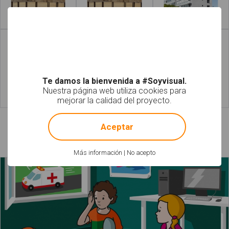
Leer más
Leer más
Te damos la bienvenida a #Soyvisual.
Nuestra página web utiliza cookies para
mejorar la calidad del proyecto.
Leer más
Leer más
!
Not valid!
Aceptar
Láminas relacionadas
Más información
|
No acepto