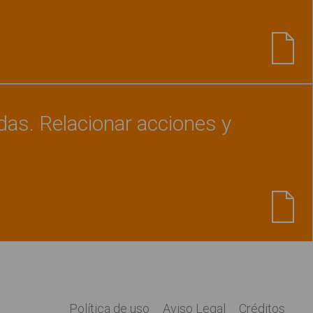
Ver material
"Comprensión de frases - 4 niveles
as. Relacionar acciones y
Ver material
"Comidas y bebidas. Relacionar ac
Política de uso
Aviso Legal
Créditos