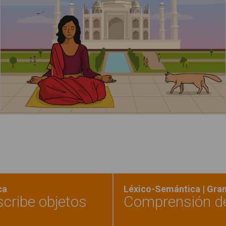
Leer más
ca
Léxico-Semántica | Gra
scribe objetos
Comprensión de 