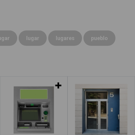
ugar
lugar
lugares
pueblo
Cajeros automáticos
Portal
Leer más
acerca de "Cajero automático"
acerca de "Huertos"
Leer más