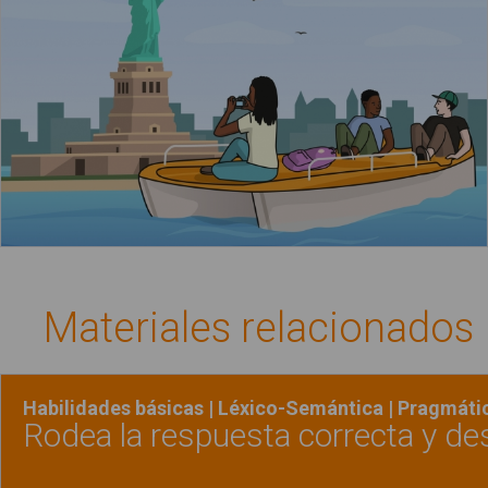
Materiales relacionados
Habilidades básicas | Léxico-Semántica | Pragmáti
Rodea la respuesta correcta y de