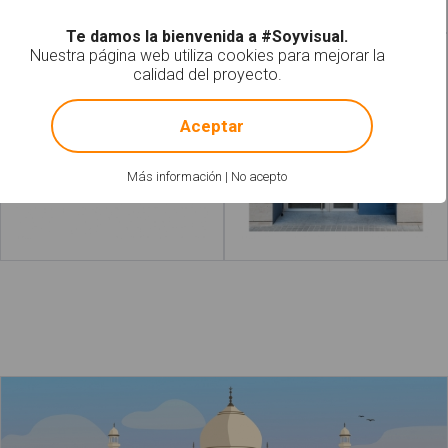
Te damos la bienvenida a #Soyvisual.
Nuestra página web utiliza cookies para mejorar la
Vallas metálicas
Portales
calidad del proyecto.
!
Not valid!
Aceptar
Más información
|
No acepto
Leer más
Leer más
acerca de "Tu
acerca de
El Taj Mahal