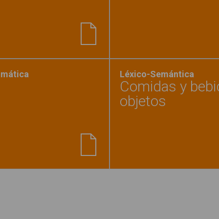
la respuesta correcta y describe objetos"
gmática
Léxico-Semántica
Comidas y bebid
objetos
 vive? - Animales"