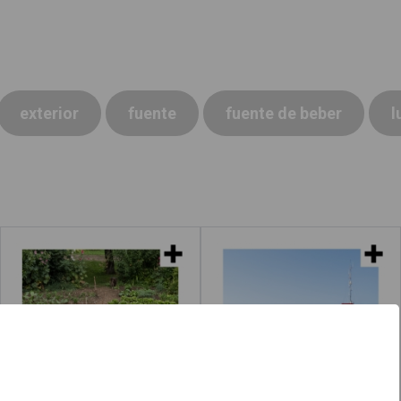
exterior
fuente
fuente de beber
l
Huertos
Parques de bomberos
Leer más
acerca de "Lugares"
Leer más