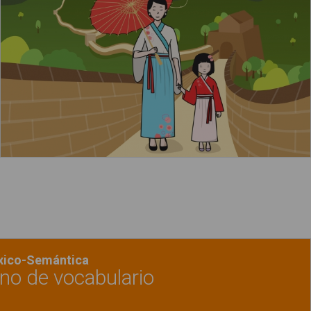
Leer más
acerca de "Las pirámides de Egipto"
éxico-Semántica
rno de vocabulario