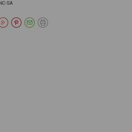
NC-SA
partir en Facebook
Compartir en Twitter
Compartir en Google Plus
Compartir en Pinterest
Compartir por E-mail
Imprimir