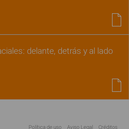
Ver material
"La calle. Cuaderno de vocabulario
ales: delante, detrás y al lado
Ver material
"Conceptos espaciales: delante, de
Política de uso
Aviso Legal
Créditos