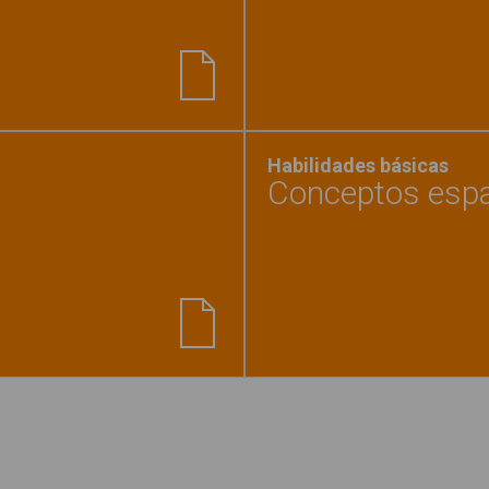
onar lugares y animales"
Habilidades básicas
Conceptos espaci
endas - Vocabulario"