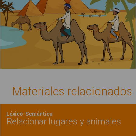
Materiales relacionados
Léxico-Semántica
Relacionar lugares y animales