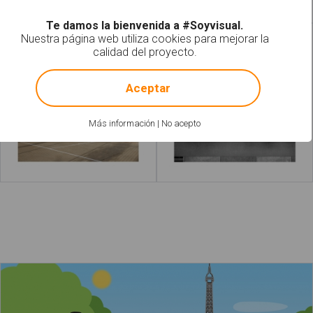
Te damos la bienvenida a #Soyvisual.
Nuestra página web utiliza cookies para mejorar la
Colegios
Pescadería
calidad del proyecto.
!
Not valid!
Aceptar
Más información
|
No acepto
Leer más
acerca de "Bar"
Leer más
acerca de "P
La torre Eiffel​