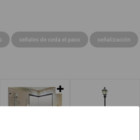
s
señales de ceda el paso
señalización
Baños
Farola
Leer más
acerca de "Baño"
Leer más
acerca de