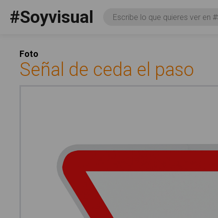
Pasar al contenido principal
#Soyvisual
Consulta
Facebook
YouTube
Twitter
Social
Foto
Señal de ceda el paso