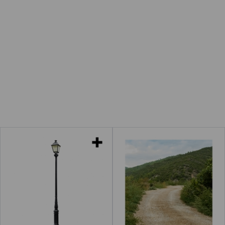
Farolas
Camino
 "Edificios"
Leer más
acerca de "Baños"
Leer más
acerca de "Faro