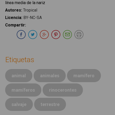
línea media de la nariz
Autores
:
Tropical
Licencia
:
BY-NC-SA
Compartir
:
Compartir en Whatsapp
Compartir en Facebook
Compartir en Twitter
Compartir en Google Plus
Compartir en Pinterest
Compartir por E-ma
Imprimir
Etiquetas
animal
animales
mamífero
mamíferos
rinocerontes
salvaje
terrestre