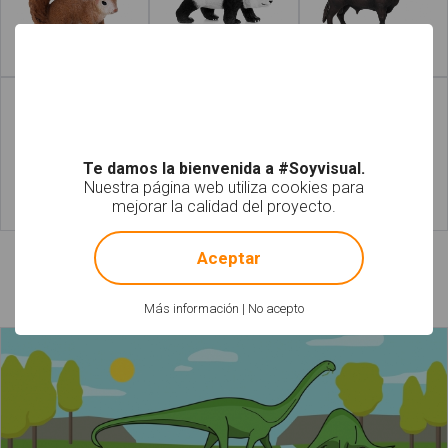
Leer más
Leer más
Te damos la bienvenida a #Soyvisual.
Nuestra página web utiliza cookies para
mejorar la calidad del proyecto.
Leer más
Leer más
!
Not valid!
Aceptar
Láminas relacionadas
Más información
|
No acepto