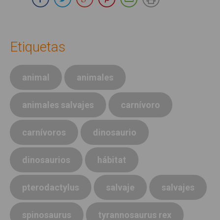
Etiquetas
animal
animales
animales salvajes
carnívoro
carnívoros
dinosaurio
dinosaurios
hábitat
pterodactylus
salvaje
salvajes
spinosaurus
tyrannosaurus rex