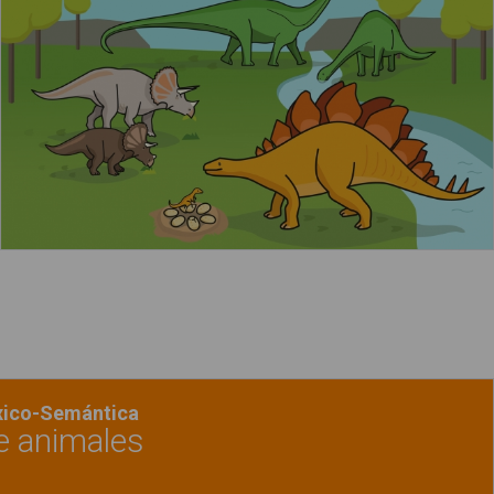
Leer más
acerca de "Los animales de la selva"
éxico-Semántica
e animales