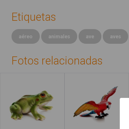
Etiquetas
aéreo
animales
ave
aves
Fotos relacionadas
Rana
Loro
Qué es #Soyvisual
Menú principal
Inicio
Leer más