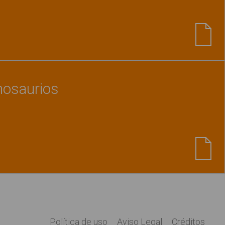
Ver material
"Trabalenguas de animales"
inosaurios
Ver material
"Biblioteca de dinosaurios"
Política de uso
Aviso Legal
Créditos