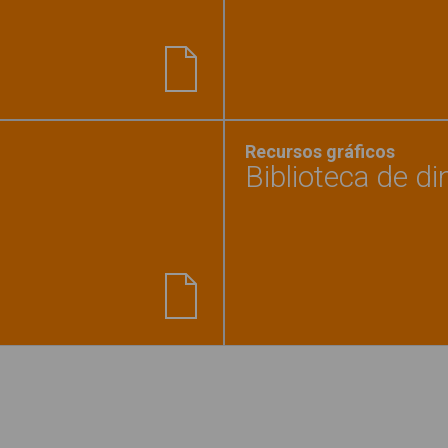
 vive? - Animales"
Recursos gráficos
Biblioteca de d
del ojo de halcón"