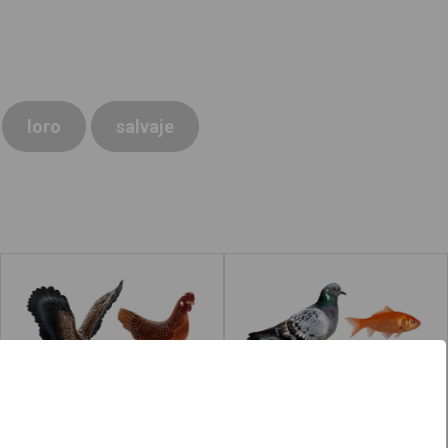
loro
salvaje
Aves
Animales
Leer más
acerca de "Rana"
Leer más
acerca de "Loro"