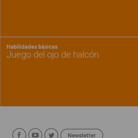
Ver material
"¿Dónde
Habilidades básicas
Juego del ojo de halcón
Ver material
"Juego 
Política de uso
Legal
Facebook
YouTube
Twitter
Aviso Legal
Newsletter