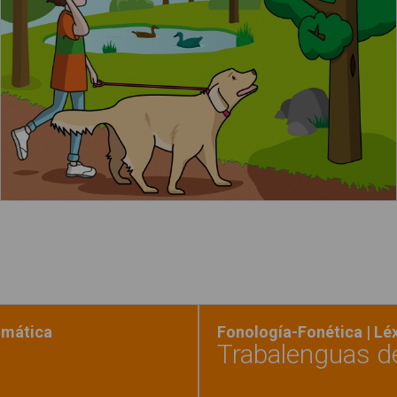
Leer más
gmática
Fonología-Fonética | L
Trabalenguas d