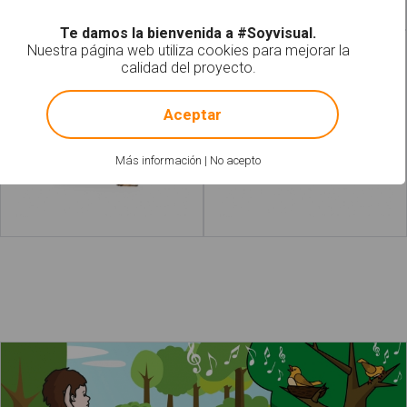
Te damos la bienvenida a #Soyvisual.
Nuestra página web utiliza cookies para mejorar la
Gaviotas
Patos
calidad del proyecto.
!
Not valid!
Aceptar
Más información
|
No acepto
Leer más
acerca de "Buitre"
Leer más
acerca de "G
El niño y el perro oyen cantar a los pájaros