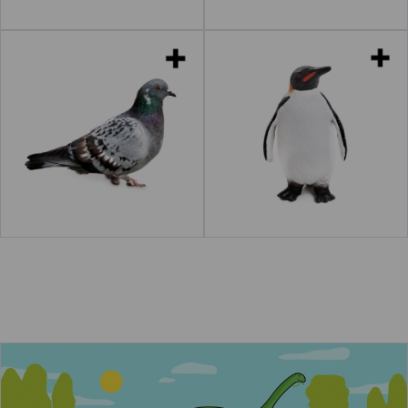
Palomas
Pingüinos
aviota"
Leer más
acerca de "Gaviotas"
Leer más
acerca de "Pat
Los dinosaurios herbívoros