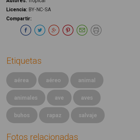
Autores
:
Tropical
Licencia
:
BY-NC-SA
Compartir
:
Compartir en Whatsapp
Compartir en Facebook
Compartir en Twitter
Compartir en Google Plus
Compartir en Pinterest
Compartir por E-ma
Imprimir
Etiquetas
aérea
aéreo
animal
animales
ave
aves
buhos
rapaz
salvaje
Fotos relacionadas