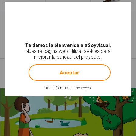
Leer más
Leer más
Te damos la bienvenida a #Soyvisual.
Nuestra página web utiliza cookies para
Leer más
Leer más
mejorar la calidad del proyecto.
!
Not valid!
Aceptar
Láminas relacionadas
Más información
|
No acepto