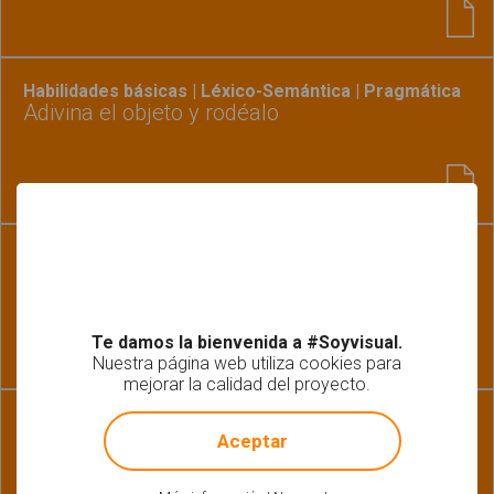
Habilidades básicas | Léxico-Semántica | Pragmática
Adivina el objeto y rodéalo
Habilidades básicas | Léxico-Semántica | Pragmática
Rodea las cualidades del objeto 3
Te damos la bienvenida a #Soyvisual.
Nuestra página web utiliza cookies para
mejorar la calidad del proyecto.
!
Not valid!
Léxico-Semántica | Pragmática
Aceptar
Trabajamos los estados de ánimo y las
emociones