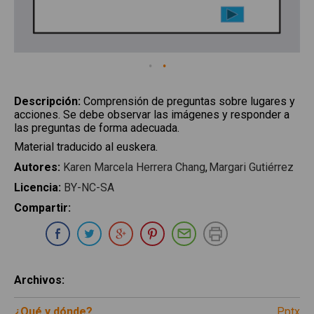
Descripción
:
Comprensión de preguntas sobre lugares y
acciones. Se debe observar las imágenes y responder a
las preguntas de forma adecuada.
Material traducido al euskera.
Autores
:
Karen Marcela Herrera Chang
Margari Gutiérrez
Licencia
:
BY-NC-SA
Compartir
:
Compartir en Whatsapp
Compartir en Facebook
Compartir en Twitter
Compartir en Google Plus
Compartir en Pinterest
Compartir por E-ma
Imprimir
Archivos
:
¿Qué y dónde?
pptx