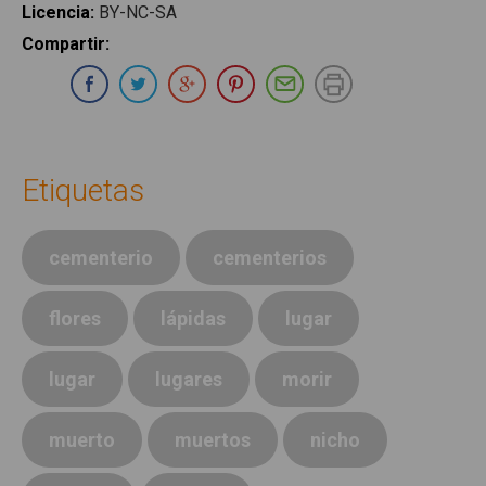
Licencia
:
BY-NC-SA
Compartir
:
Compartir en Whatsapp
Compartir en Facebook
Compartir en Twitter
Compartir en Google Plus
Compartir en Pinterest
Compartir por E-ma
Imprimir
Etiquetas
cementerio
cementerios
flores
lápidas
lugar
lugar
lugares
morir
muerto
muertos
nicho