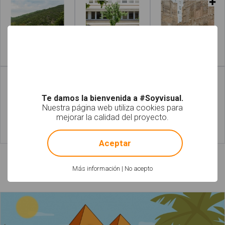
Leer más
Leer más
Te damos la bienvenida a #Soyvisual.
Nuestra página web utiliza cookies para
mejorar la calidad del proyecto.
!
Not valid!
Leer más
Leer más
Aceptar
Más información
|
No acepto
Láminas relacionadas