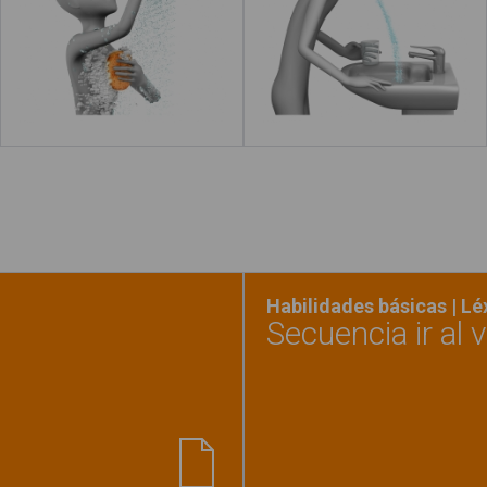
Leer más
acerca de "Cerrar el grifo"
Leer más
ac
Habilidades básicas | L
Secuencia ir al 
amiento lógico"