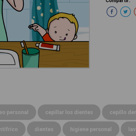
Compartir
:
Com
eo personal
cepillar los dientes
cepillo de
ntífrico
dientes
higiene personal
la