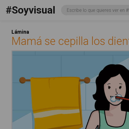
Pasar al contenido principal
#Soyvisual
Consulta
Facebook
YouTube
Twitter
Social
Lámina
Mamá se cepilla los dien