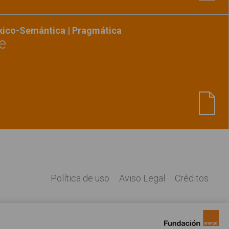
éxico-Semántica | Pragmática
e
Ver material
"Cómo ducharme"
Política de uso
Aviso Legal
Créditos
Legal