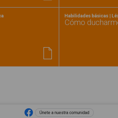
ca
Habilidades básicas | L
Cómo ducharm
e los dientes"
Únete a nuestra comunidad