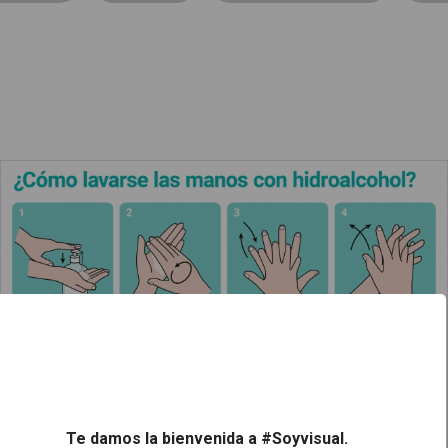
¿Cómo lavarse las manos con hidroalcohol?
Leer más
Te damos la bienvenida a #Soyvisual.