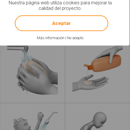
Nuestra página web utiliza cookies para mejorar la
calidad del proyecto.
!
Not valid!
Aceptar
Más información
|
No acepto
Lavar las manos
Echar jabón
Leer más
Leer más
acerca de "Ec
Enjabonar
Enjuagar