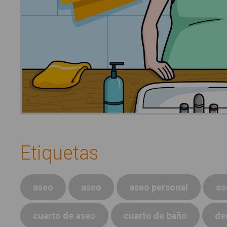
Etiquetas
aseo
aseo
aseo personal
as
cuarto de aseo
cuarto de baño
de