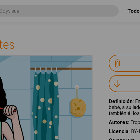
Todo
tes
Definición
:
En
bebé, a su lad
también él los
Autores
:
Trop
Licencia
:
BY-