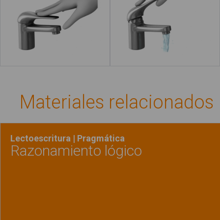
Leer más
Materiales relacionados
Lectoescritura | Pragmática
Razonamiento lógico
Ver material
"Razon