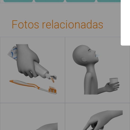
Guía de uso
Contacto
Fotos relacionadas
Echar pasta de
Hacer gárgaras
dientes
Leer más
Cerrar el grifo
Abrir el grifo