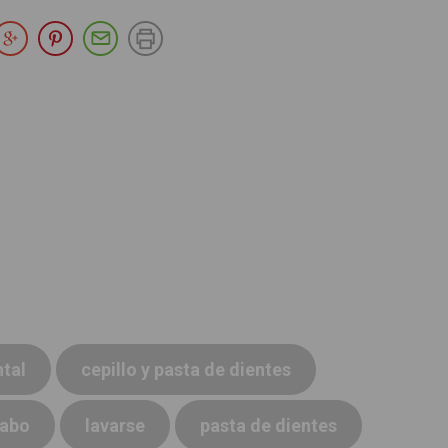
partir en Facebook
Compartir en Twitter
Compartir en Google Plus
Compartir en Pinterest
Compartir por E-mail
Imprimir
ntal
cepillo y pasta de dientes
vabo
lavarse
pasta de dientes