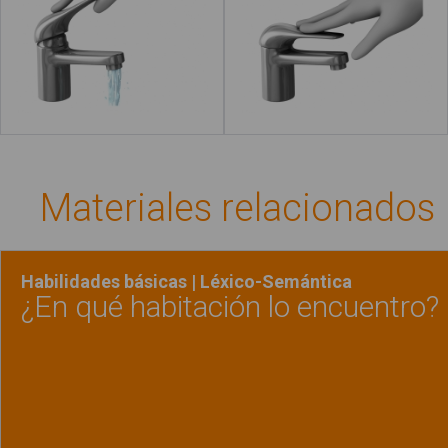
Leer más
Materiales relacionados
Habilidades básicas | Léxico-Semántica
¿En qué habitación lo encuentro?
Ver material
"¿En qu