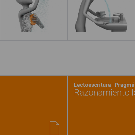
Leer más
acerca de "Abrir el grifo"
Leer más
Lectoescritura | Pragmá
Razonamiento l
é habitación lo encuentro?"