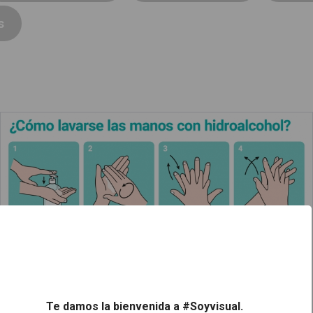
s
¿Cómo lavarse las manos con hidroalcohol?
Leer más
Te damos la bienvenida a #Soyvisual.