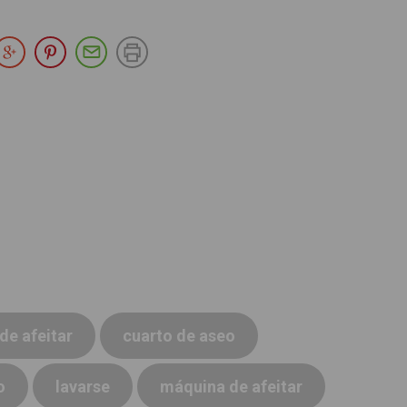
partir en Facebook
Compartir en Twitter
Compartir en Google Plus
Compartir en Pinterest
Compartir por E-mail
Imprimir
de afeitar
cuarto de aseo
o
lavarse
máquina de afeitar