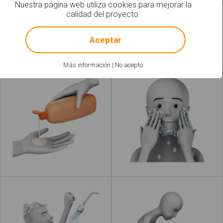
Nuestra página web utiliza cookies para mejorar la
calidad del proyecto.
!
Not valid!
Aceptar
Más información
|
No acepto
Echar jabón
Lavar la cara
Leer más
Leer más
acerca de "Lavar las mano
Enjabonar
Enjuagar