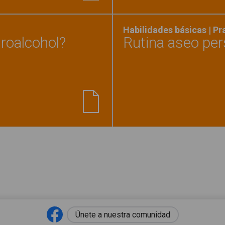
Habilidades básicas | P
roalcohol?
Rutina aseo per
 lavarse las manos con hidroalcohol?"
Únete a nuestra comunidad