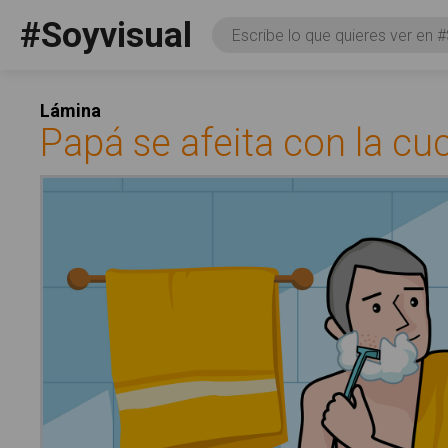
Pasar al contenido principal
#Soyvisual
Consulta
Facebook
YouTube
Twitter
Social
Lámina
Papá se afeita con la cuc