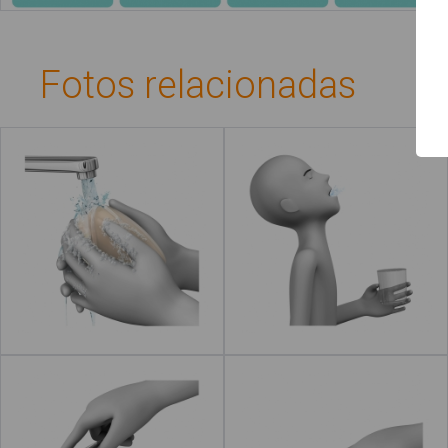
Guía de uso
Contacto
Fotos relacionadas
Lavar las manos
Hacer gárgaras
Leer más
Abrir el grifo
Cerrar el grifo