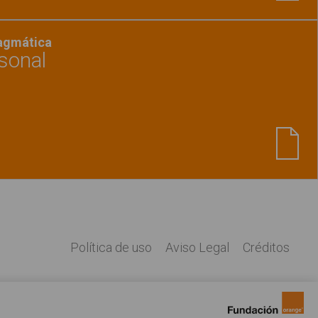
ragmática
sonal
Ver material
"Rutina aseo personal"
Política de uso
Aviso Legal
Créditos
Legal