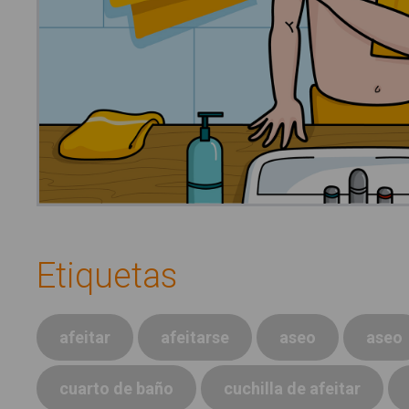
Etiquetas
afeitar
afeitarse
aseo
aseo
cuarto de baño
cuchilla de afeitar