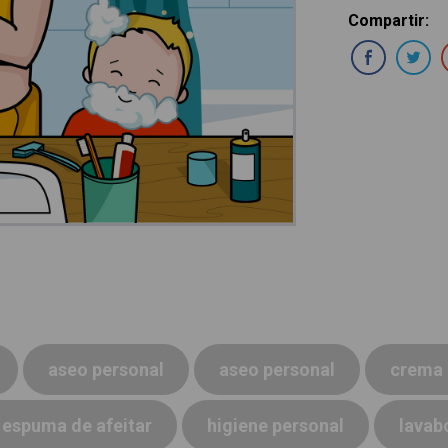
Compartir
:
Com
aseo personal
aseo personal
crema 
espuma de afeitar
higiene personal
lavab