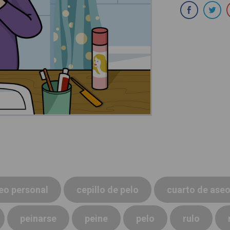
Com
eo personal
cepillo de pelo
cuarto de ase
peinarse
peine
pelo
rulo