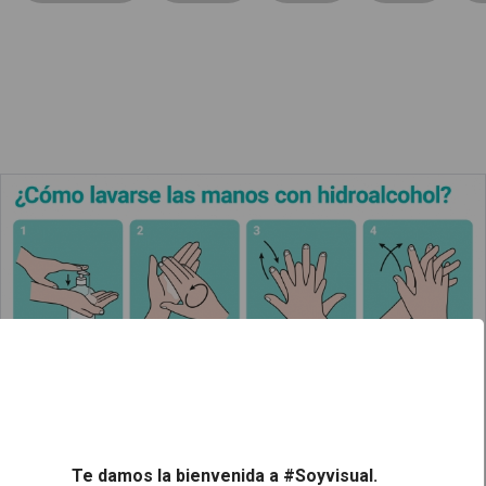
¿Cómo lavarse las manos con hidroalcohol?
Leer más
Te damos la bienvenida a #Soyvisual.