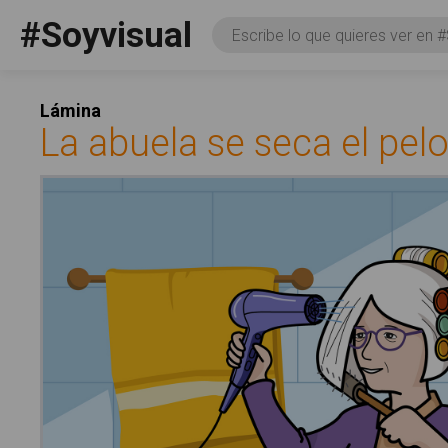
Pasar al contenido principal
#Soyvisual
Consulta
Facebook
YouTube
Twitter
Social
Lámina
La abuela se seca el pel