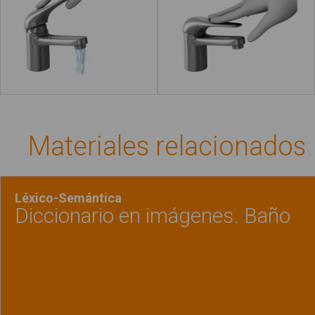
Leer más
Materiales relacionados
Léxico-Semántica
Diccionario en imágenes. Baño
Ver material
"Diccio