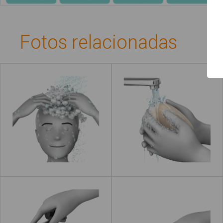
Guía de uso
Contacto
Fotos relacionadas
Lavar el pelo
Lavar las manos
Leer más
Abrir el grifo
Cerrar el grifo