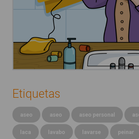
Etiquetas
aseo
aseo
aseo personal
as
laca
lavabo
lavarse
peinar