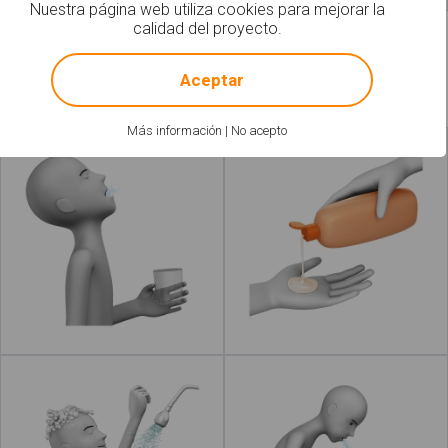
Nuestra página web utiliza cookies para mejorar la
calidad del proyecto.
!
Not valid!
Aceptar
Más información
|
No acepto
Hacer gárgaras
Echar jabón
Leer más
acerca de "Lavar el pelo"
Leer más
Enjabonar
Enjuagar