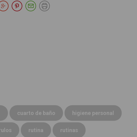
partir en Facebook
Compartir en Twitter
Compartir en Google Plus
Compartir en Pinterest
Compartir por E-mail
Imprimir
o
cuarto de baño
higiene personal
rulos
rutina
rutinas