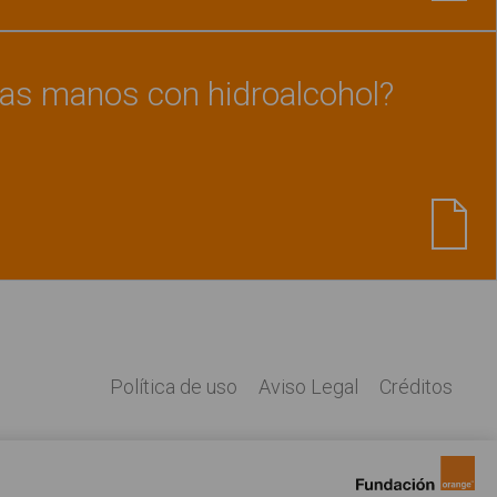
las manos con hidroalcohol?
Ver material
"¿Cómo lavarse las manos con hid
Política de uso
Aviso Legal
Créditos
Legal