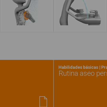
Leer más
acerca de "Abrir el grifo"
Leer más
Habilidades básicas | P
Rutina aseo per
nario en imágenes. Baño"