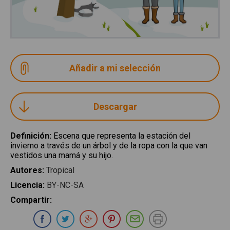
Descargar
Definición
:
Escena que representa la estación del
invierno a través de un árbol y de la ropa con la que van
vestidos una mamá y su hijo.
Autores
:
Tropical
Licencia
:
BY-NC-SA
Compartir
:
Compartir en Whatsapp
Compartir en Facebook
Compartir en Twitter
Compartir en Google Plus
Compartir en Pinterest
Compartir por E-ma
Imprimir