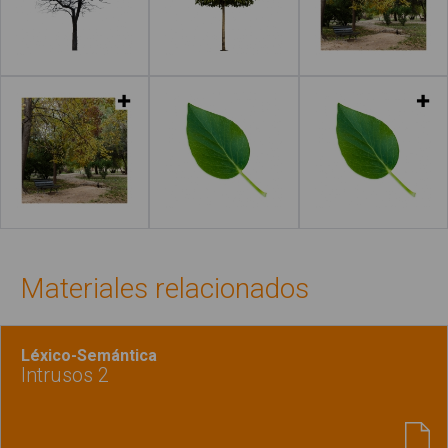
Leer más
Leer más
Leer más
Leer más
Materiales relacionados
Léxico-Semántica
Intrusos 2