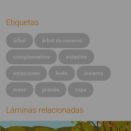
Etiquetas
árbol
árbol de invierno
complementos
estación
estaciones
hielo
invierno
nieve
prenda
ropa
Láminas relacionadas