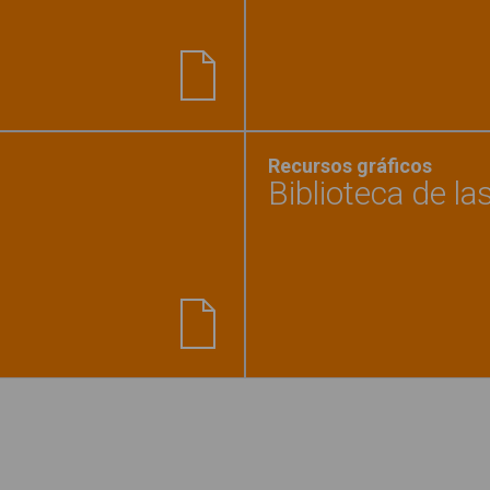
e letras 2"
Recursos gráficos
Biblioteca de la
as. La casa"