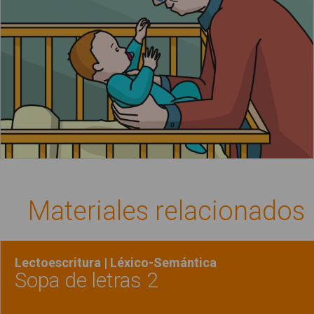
Materiales relacionados
Lectoescritura | Léxico-Semántica
Sopa de letras 2