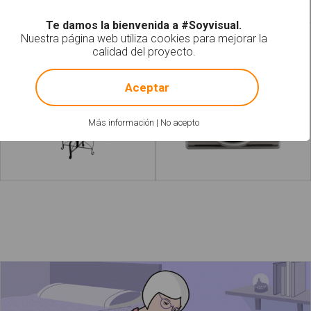
Te damos la bienvenida a #Soyvisual.
Nuestra página web utiliza cookies para mejorar la
Percheros
Termostato
calidad del proyecto.
!
Not valid!
Aceptar
Más información
|
No acepto
Leer más
acerca de "Baldosas"
Leer más
acerca d
La abuela lee un cuento a la niña