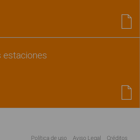
Ver material
"El invierno. Libro de lectura globa
s estaciones
Ver material
"Biblioteca de las estaciones"
Política de uso
Aviso Legal
Créditos