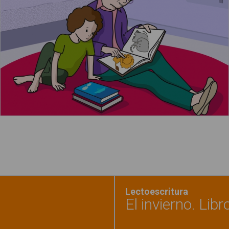
Leer más
Lectoescritura
El invierno. Libr