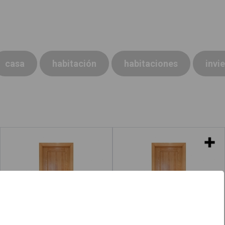
casa
habitación
habitaciones
invi
Puerta
Puertas
Leer más
acerca de "Radiadores"
Leer más
acerca de "Casa"