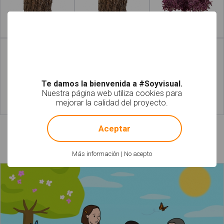
Leer más
Leer más
Te damos la bienvenida a #Soyvisual.
Nuestra página web utiliza cookies para
mejorar la calidad del proyecto.
Leer más
Leer más
!
Not valid!
Aceptar
Láminas relacionadas
Más información
|
No acepto