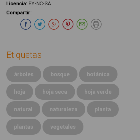
Licencia
:
BY-NC-SA
Compartir
:
Compartir en Whatsapp
Compartir en Facebook
Compartir en Twitter
Compartir en Google Plus
Compartir en Pinterest
Compartir por E-ma
Imprimir
Etiquetas
árboles
bosque
botánica
hoja
hoja seca
hoja verde
natural
naturaleza
planta
plantas
vegetales