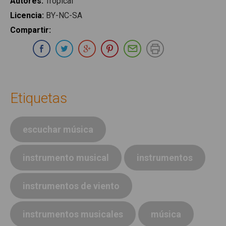
Autores
:
Tropical
Licencia
:
BY-NC-SA
Compartir
:
Compartir en Whatsapp
Compartir en Facebook
Compartir en Twitter
Compartir en Google Plus
Compartir en Pinterest
Compartir por E-ma
Imprimir
Etiquetas
escuchar música
instrumento musical
instrumentos
instrumentos de viento
instrumentos musicales
música