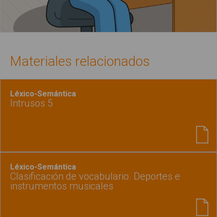
Materiales relacionados
Léxico-Semántica
Intrusos 5
Léxico-Semántica
Clasificación de vocabulario. Deportes e
instrumentos musicales