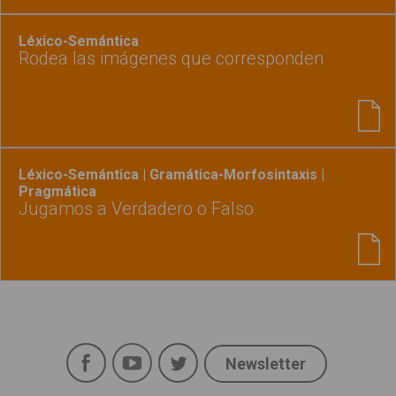
Léxico-Semántica
Rodea las imágenes que corresponden
Léxico-Semántica | Gramática-Morfosintaxis |
Pragmática
Jugamos a Verdadero o Falso
Facebook
YouTube
Twitter
Newsletter
Social