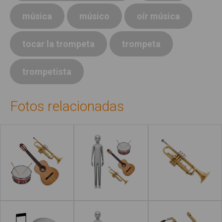
música
músico
oír música
tocar la trompeta
trompeta
trompetista
Fotos relacionadas
Leer más
Leer más