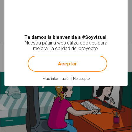
Te damos la bienvenida a #Soyvisual.
Leer más
Leer más
Nuestra página web utiliza cookies para
mejorar la calidad del proyecto.
!
Not valid!
Láminas relacionadas
Aceptar
Más información
|
No acepto