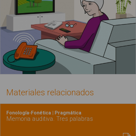
Materiales relacionados
Fonología-Fonética | Pragmática
Memoria auditiva. Tres palabras