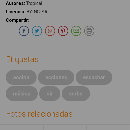
Autores
:
Tropical
Licencia
:
BY-NC-SA
Compartir
:
Compartir en Whatsapp
Compartir en Facebook
Compartir en Twitter
Compartir en Google Plus
Compartir en Pinterest
Compartir por E-ma
Imprimir
Etiquetas
acción
acciones
escuchar
música
oír
verbo
Fotos relacionadas