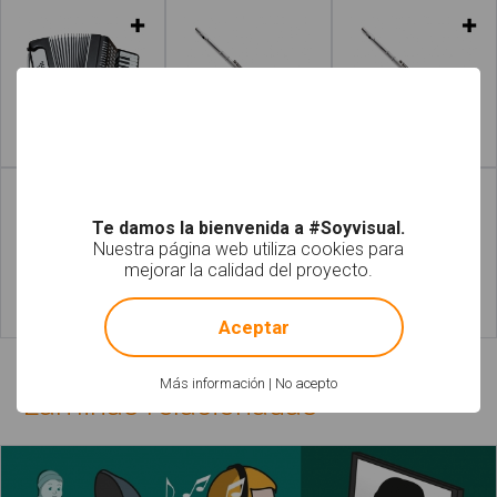
Leer más
Leer más
Te damos la bienvenida a #Soyvisual.
Nuestra página web utiliza cookies para
mejorar la calidad del proyecto.
!
Not valid!
Aceptar
Leer más
Leer más
Más información
|
No acepto
Láminas relacionadas