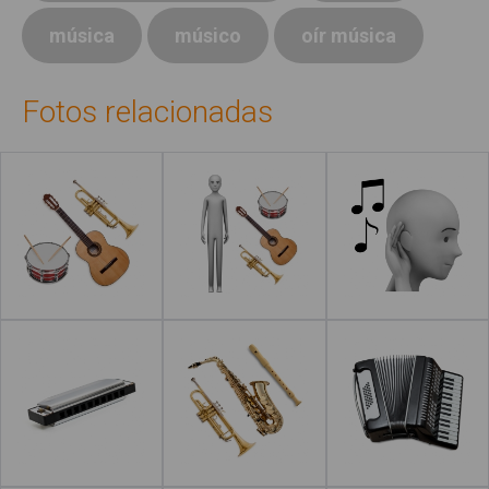
música
músico
oír música
Fotos relacionadas
Leer más
Leer más
Leer más
Leer más