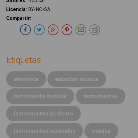
Autores
:
Tropical
Licencia
:
BY-NC-SA
Compartir
:
Compartir en Whatsapp
Compartir en Facebook
Compartir en Twitter
Compartir en Google Plus
Compartir en Pinterest
Compartir por E-ma
Imprimir
Etiquetas
armónica
escuchar música
instrumento musical
instrumentos
instrumentos de viento
instrumentos musicales
música