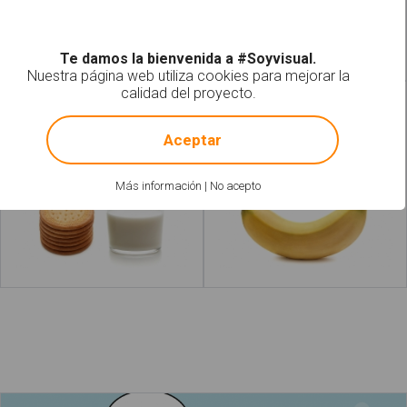
Leer más
Leer más
acerca de "Botes
acerca de "P
Te damos la bienvenida a #Soyvisual.
Nuestra página web utiliza cookies para mejorar la
calidad del proyecto.
Desayuno
Fruta
!
Not valid!
Aceptar
Más información
|
No acepto
Leer más
acerca de "Pasta"
Leer más
acerca de