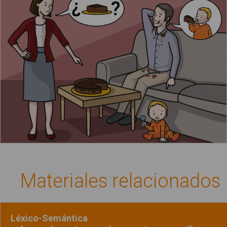
El papá ha comido un trozo de tarta
Materiales relacionados
Léxico-Semántica