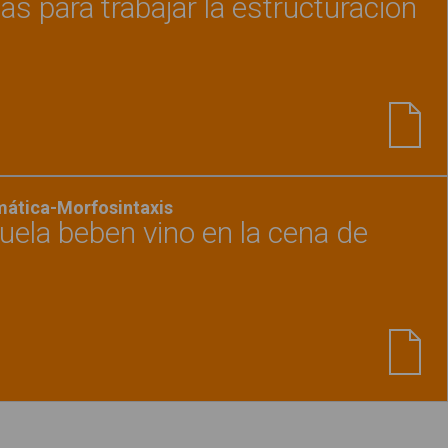
as para trabajar la estructuración
Ver material
"Láminas y tarjetas para trabajar l
mática-Morfosintaxis
buela beben vino en la cena de
Ver material
"El abuelo y la abuela beben vino 