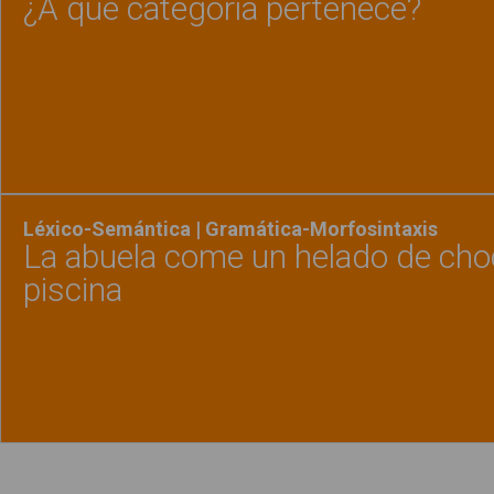
¿A qué categoría pertenece?
Ver material
"¿A qu
Léxico-Semántica | Gramática-Morfosintaxis
La abuela come un helado de choc
piscina
Ver material
"La abu