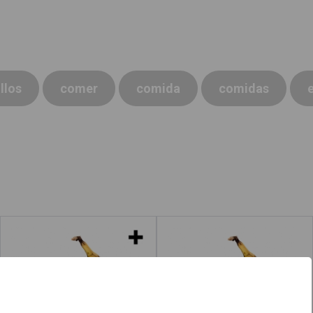
llos
comer
comida
comidas
Cáscaras de plátano
Cáscara de plátano