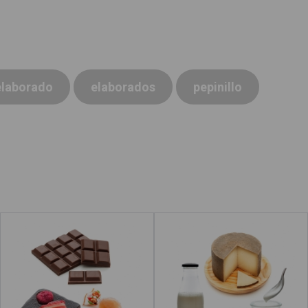
elaborado
elaborados
pepinillo
Dulces
Lacteos