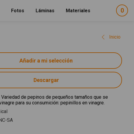
0
ele
Fotos
Láminas
Materiales
e
sel
Inicio
Descargar
 Variedad de pepinos de pequeños tamaños que se
inagre para su consumición: pepinillos en vinagre.
ical
NC-SA