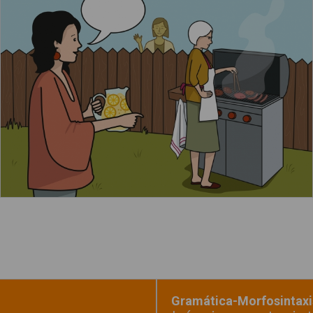
Mamá invita a la vecina a la barbacoa
Leer más
Gramática-Morfosintaxi