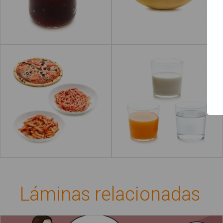
Inicio
Leer más
Guía de uso
Contacto
Pasta
Bebidas
Leer más
Láminas relacionadas