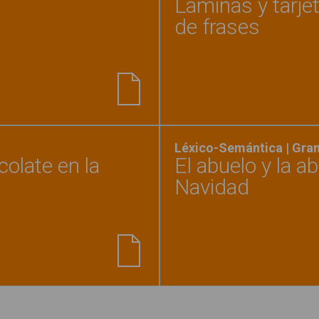
Láminas y tarjet
de frases
é categoría pertenece?"
Léxico-Semántica | Gra
olate en la
El abuelo y la a
Navidad
ela come un helado de chocolate en la piscina"