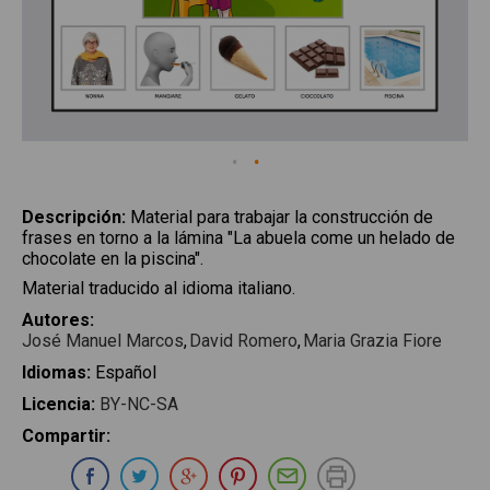
Descripción
:
Material para trabajar la construcción de
frases en torno a la lámina "La abuela come un helado de
chocolate en la piscina".
Material traducido al idioma italiano.
Autores
:
José Manuel Marcos
David Romero
Maria Grazia Fiore
Idiomas
:
Español
Licencia
:
BY-NC-SA
Compartir
:
Compartir en Whatsapp
Compartir en Facebook
Compartir en Twitter
Compartir en Google Plus
Compartir en Pinterest
Compartir por E-ma
Imprimir