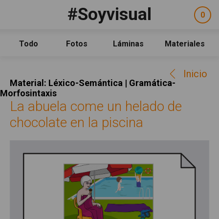
Pasar al contenido principal
#Soyvisual
Facebook
YouTube
Twitter
0
ele
Social
sel
Consulta
Qué es #Soyvisual
Todo
Fotos
Láminas
Materiales
Menú principal
Inicio
Inicio
Guía de uso
Material: Léxico-Semántica | Gramática-
Contacto
Morfosintaxis
La abuela come un helado de
Política de uso
chocolate en la piscina
Legal
Aviso Legal
Créditos