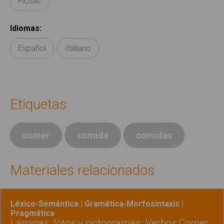
Fichas
Idiomas
:
Español
Italiano
Etiquetas
comer
comida
comidas
Materiales relacionados
Léxico-Semántica | Gramática-Morfosintaxis |
Pragmática
Láminas, fotos y pictogramas. Verbos Comer