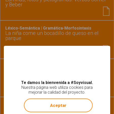
y Beber
Léxico-Semántica | Gramática-Morfosintaxis
La niña come un bocadillo de queso en el
parque
Léxico-Semántica | Gramática-Morfosintaxis
Los niños comen pollo con el tenedor
Te damos la bienvenida a #Soyvisual.
Nuestra página web utiliza cookies para
mejorar la calidad del proyecto.
!
Not valid!
Gramática-Morfosintaxis | Lectoescritura |
Aceptar
Pragmática