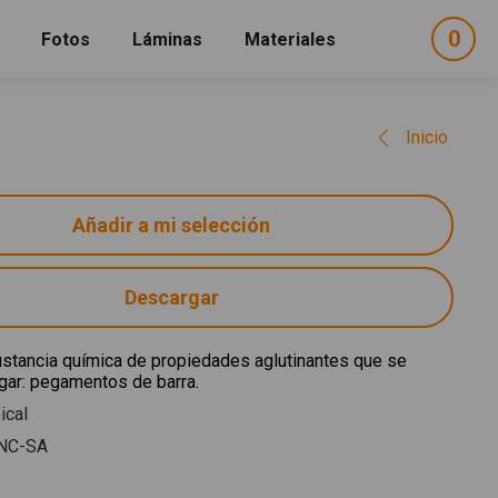
0
ele
Fotos
Láminas
Materiales
e
sel
Inicio
Descargar
stancia química de propiedades aglutinantes que se
egar: pegamentos de barra.
ical
NC-SA