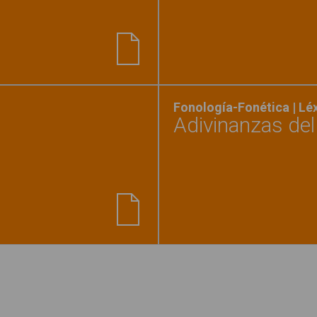
la palabra correcta - Material escolar"
Fonología-Fonética | L
Adivinanzas del
e letras 2"