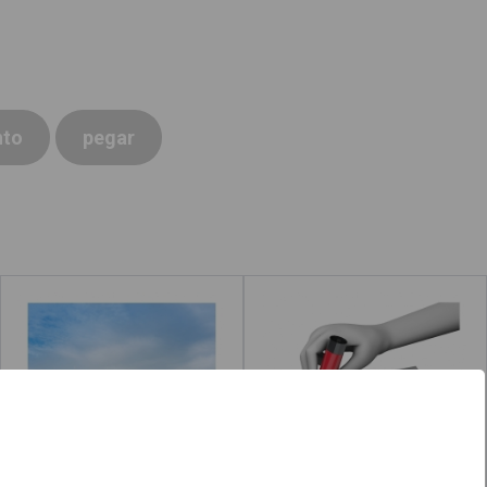
to
pegar
Colegio
Pegar con
pegamento
Leer más
acerca de "Pegamento"
Leer más