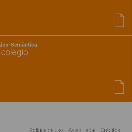
Ver material
"Intrusos 5"
éxico-Semántica
 colegio
Ver material
"Adivinanzas del colegio"
Política de uso
Aviso Legal
Créditos