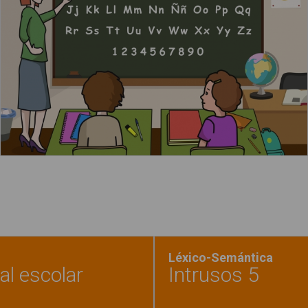
Leer más
Léxico-Semántica
al escolar
Intrusos 5