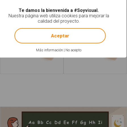
Te damos la bienvenida a #Soyvisual.
Nuestra página web utiliza cookies para mejorar la
Celo
Celos
calidad del proyecto.
!
Not valid!
Aceptar
Más información
|
No acepto
Leer más
acerca de "Portacelos"
Leer más
acerca 
La profesora está enseñando el abecedario