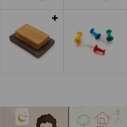
Borradores
Chinchetas
de "Portacelo"
Leer más
acerca de "Celo"
Leer más
acerca de "Cel
Los niños están haciendo formas con la
plastilina