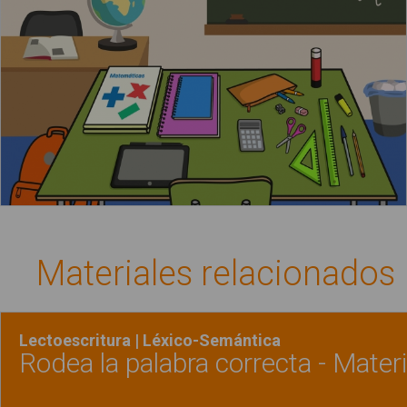
Materiales relacionados
Lectoescritura | Léxico-Semántica
Rodea la palabra correcta - Materi