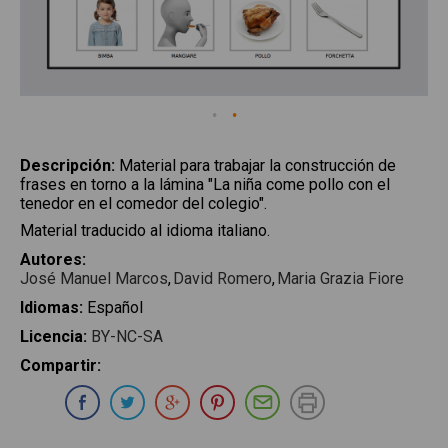
Descripción
:
Material para trabajar la construcción de
frases en torno a la lámina "La niña come pollo con el
tenedor en el comedor del colegio".
Material traducido al idioma italiano.
Autores
:
José Manuel Marcos
David Romero
Maria Grazia Fiore
Idiomas
:
Español
Licencia
:
BY-NC-SA
Compartir
:
Compartir en Whatsapp
Compartir en Facebook
Compartir en Twitter
Compartir en Google Plus
Compartir en Pinterest
Compartir por E-ma
Imprimir