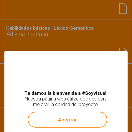
Habilidades básicas | Léxico-Semántica
Adivina. La casa
Pragmática
Inferencias
Te damos la bienvenida a #Soyvisual.
Nuestra página web utiliza cookies para
mejorar la calidad del proyecto.
!
Not valid!
Gramática-Morfosintaxis | Léxico-Semántica
Aceptar
Los niños gritan en el pasillo del colegio