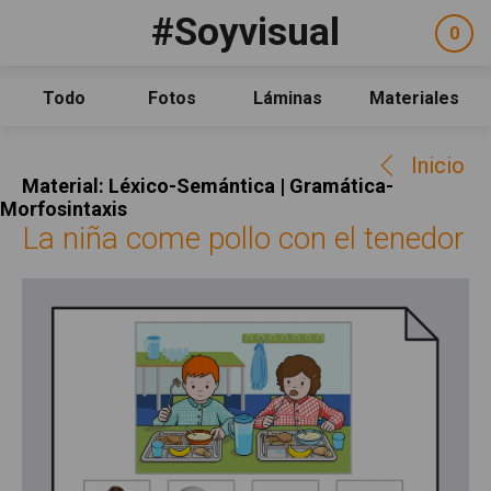
Pasar al contenido principal
#Soyvisual
Facebook
YouTube
Twitter
0
ele
Social
sel
Consulta
Qué es #Soyvisual
Todo
Fotos
Láminas
Materiales
Menú principal
Inicio
Inicio
Guía de uso
Material: Léxico-Semántica | Gramática-
Contacto
Morfosintaxis
La niña come pollo con el tenedor
Política de uso
Legal
Aviso Legal
Créditos