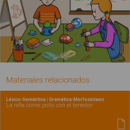
Materiales relacionados
Léxico-Semántica | Gramática-Morfosintaxis
La niña come pollo con el tenedor