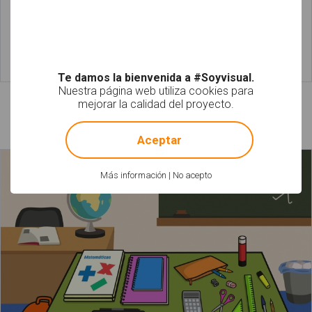
Leer más
Leer más
Te damos la bienvenida a #Soyvisual.
Nuestra página web utiliza cookies para
mejorar la calidad del proyecto.
Láminas relacionadas
!
Not valid!
Aceptar
Más información
|
No acepto