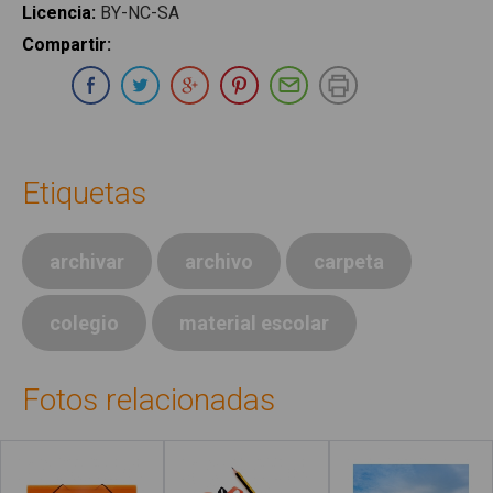
Licencia
:
BY-NC-SA
Compartir
:
Compartir en Whatsapp
Compartir en Facebook
Compartir en Twitter
Compartir en Google Plus
Compartir en Pinterest
Compartir por E-ma
Imprimir
Etiquetas
archivar
archivo
carpeta
colegio
material escolar
Fotos relacionadas