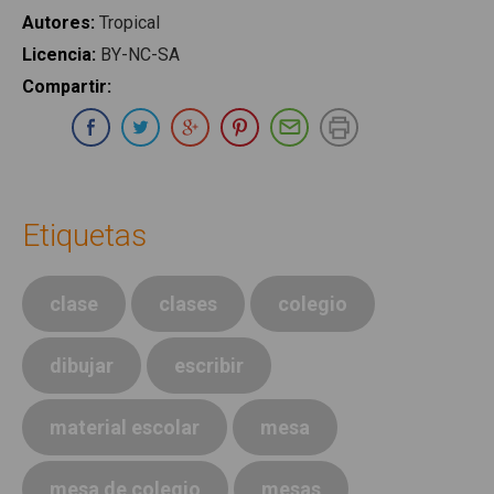
Autores
:
Tropical
Licencia
:
BY-NC-SA
Compartir
:
Compartir en Whatsapp
Compartir en Facebook
Compartir en Twitter
Compartir en Google Plus
Compartir en Pinterest
Compartir por E-ma
Imprimir
Etiquetas
clase
clases
colegio
dibujar
escribir
material escolar
mesa
mesa de colegio
mesas