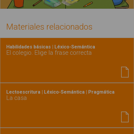
Materiales relacionados
Habilidades básicas | Léxico-Semántica
El colegio. Elige la frase correcta
Lectoescritura | Léxico-Semántica | Pragmática
La casa