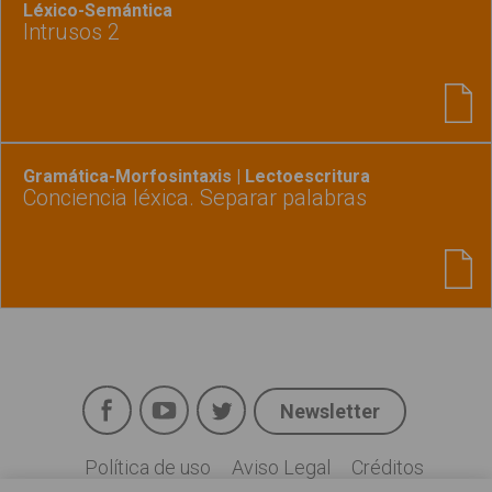
Léxico-Semántica
Intrusos 2
Gramática-Morfosintaxis | Lectoescritura
Conciencia léxica. Separar palabras
Facebook
YouTube
Twitter
Newsletter
Social
Política de uso
Aviso Legal
Créditos