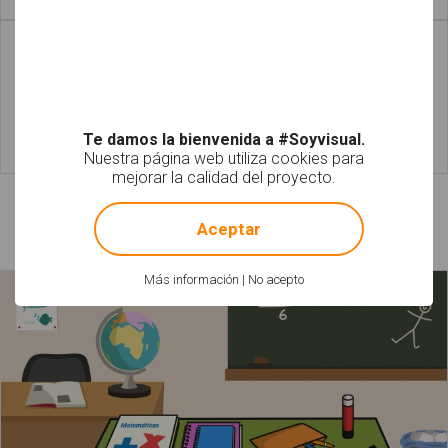
Leer más
Leer más
Te damos la bienvenida a #Soyvisual.
Nuestra página web utiliza cookies para
Leer más
Leer más
mejorar la calidad del proyecto.
!
Not valid!
Láminas relacionadas
Aceptar
Más información
|
No acepto