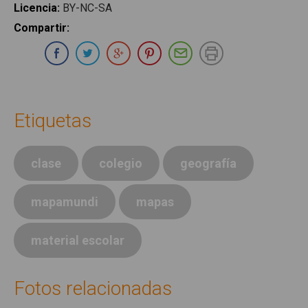
Licencia
:
BY-NC-SA
Compartir
:
Compartir en Whatsapp
Compartir en Facebook
Compartir en Twitter
Compartir en Google Plus
Compartir en Pinterest
Compartir por E-ma
Imprimir
Etiquetas
clase
colegio
geografía
mapamundi
mapas
material escolar
Fotos relacionadas