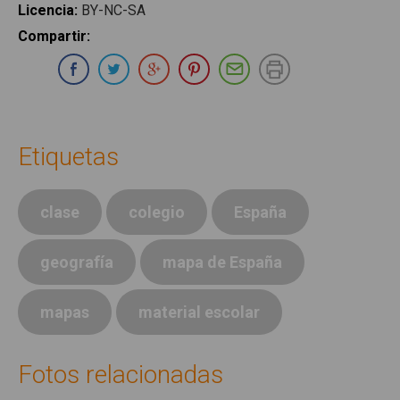
Licencia
:
BY-NC-SA
Compartir
:
Compartir en Whatsapp
Compartir en Facebook
Compartir en Twitter
Compartir en Google Plus
Compartir en Pinterest
Compartir por E-ma
Imprimir
Etiquetas
clase
colegio
España
geografía
mapa de España
mapas
material escolar
Fotos relacionadas