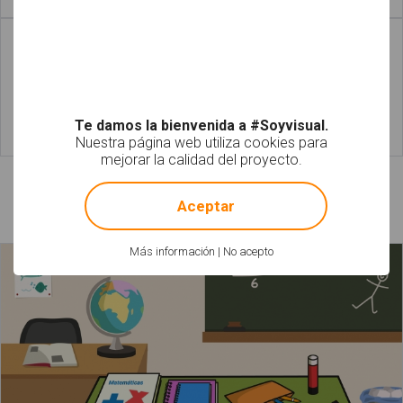
Leer más
Leer más
Te damos la bienvenida a #Soyvisual.
Nuestra página web utiliza cookies para
Leer más
Leer más
mejorar la calidad del proyecto.
!
Not valid!
Láminas relacionadas
Aceptar
Más información
|
No acepto