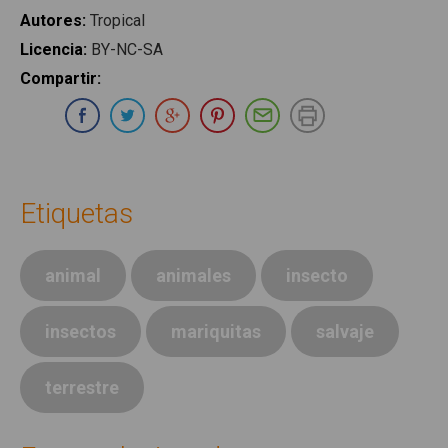
Autores
:
Tropical
Licencia
:
BY-NC-SA
Compartir
:
Compartir en Whatsapp
Compartir en Facebook
Compartir en Twitter
Compartir en Google Plus
Compartir en Pinterest
Compartir por E-ma
Imprimir
Etiquetas
animal
animales
insecto
insectos
mariquitas
salvaje
terrestre