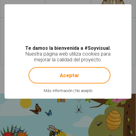
Leer más
Leer más
Te damos la bienvenida a #Soyvisual.
Nuestra página web utiliza cookies para
mejorar la calidad del proyecto.
Leer más
Leer más
!
Not valid!
Aceptar
Láminas relacionadas
Más información
|
No acepto