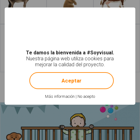
Leer más
Leer más
Te damos la bienvenida a #Soyvisual.
Nuestra página web utiliza cookies para
mejorar la calidad del proyecto.
Leer más
Leer más
!
Not valid!
Aceptar
Láminas relacionadas
Más información
|
No acepto