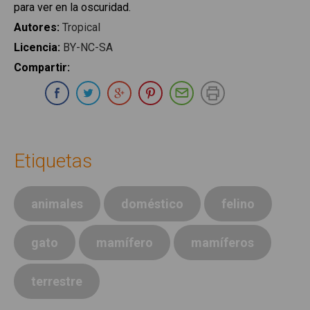
para ver en la oscuridad.
Autores
:
Tropical
Licencia
:
BY-NC-SA
Compartir
:
Compartir en Whatsapp
Compartir en Facebook
Compartir en Twitter
Compartir en Google Plus
Compartir en Pinterest
Compartir por E-ma
Imprimir
Etiquetas
animales
doméstico
felino
gato
mamífero
mamíferos
terrestre