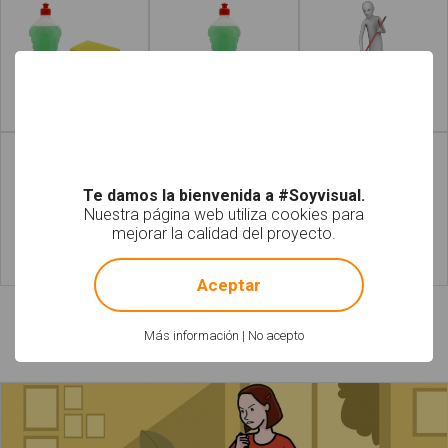
Leer más
Leer más
Te damos la bienvenida a #Soyvisual.
Nuestra página web utiliza cookies para
mejorar la calidad del proyecto.
!
Not valid!
Leer más
Leer más
Aceptar
Más información
|
No acepto
Láminas relacionadas