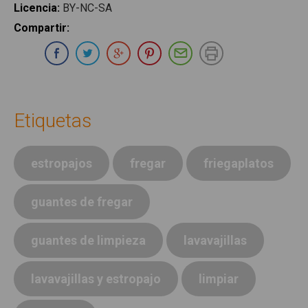
Licencia
:
BY-NC-SA
Compartir
:
Compartir en Whatsapp
Compartir en Facebook
Compartir en Twitter
Compartir en Google Plus
Compartir en Pinterest
Compartir por E-ma
Imprimir
Etiquetas
estropajos
fregar
friegaplatos
guantes de fregar
guantes de limpieza
lavavajillas
lavavajillas y estropajo
limpiar