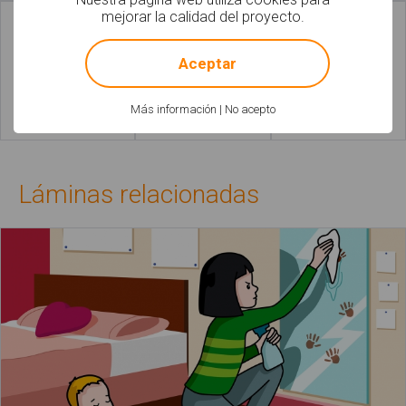
mejorar la calidad del proyecto.
!
Not valid!
Aceptar
Más información
|
No acepto
Leer más
Leer más
Láminas relacionadas