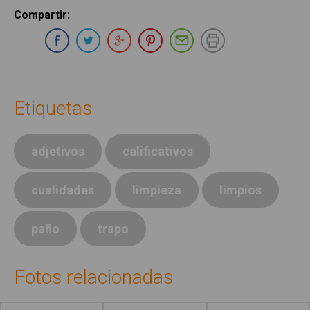
Compartir
:
Compartir en Whatsapp
Compartir en Facebook
Compartir en Twitter
Compartir en Google Plus
Compartir en Pinterest
Compartir por E-ma
Imprimir
Etiquetas
adjetivos
calificativos
cualidades
limpieza
limpios
paño
trapo
Fotos relacionadas