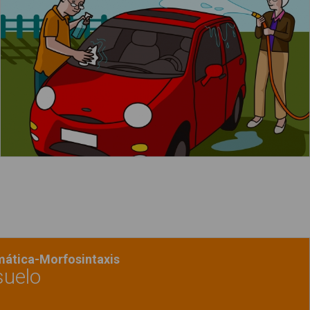
Leer más
acerca de "La niña limpia el espejo"
mática-Morfosintaxis
suelo