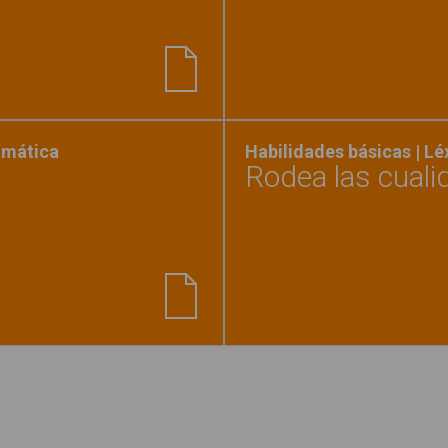
las cualidades del objeto 2"
gmática
Habilidades básicas | L
Rodea las cuali
ibimos personas"