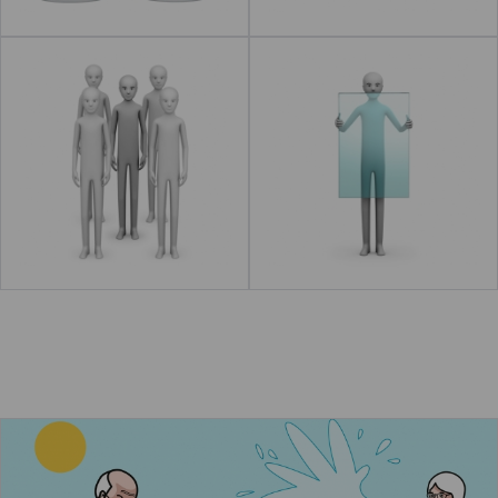
Acompañado
Transparente
Leer más
acerca de "Esconder"
Leer más
acerca de "Solo"
El abuelo y la abuela limpian el coche