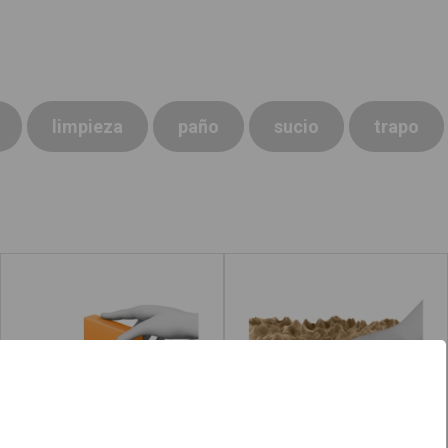
limpieza
paño
sucio
trapo
Ordenar
Áspero
Leer más
acerca de "Limpio"
Leer más
acerca de 