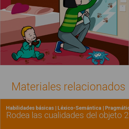
Materiales relacionados
Habilidades básicas | Léxico-Semántica | Pragmáti
Rodea las cualidades del objeto 2