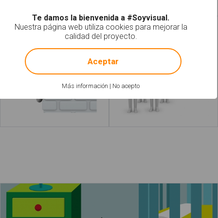
Te damos la bienvenida a #Soyvisual.
Nuestra página web utiliza cookies para mejorar la
Esconder
Solo
calidad del proyecto.
!
Not valid!
Aceptar
Más información
|
No acepto
Leer más
acerca de "Desordenar"
Leer más
acerca de "Roto"
El bebé huele un calcetín sucio