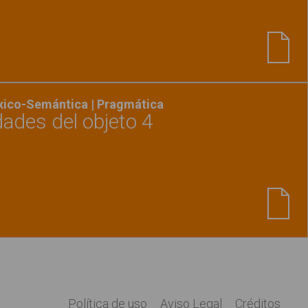
Ver material
"El niño barre el suelo"
éxico-Semántica | Pragmática
dades del objeto 4
Ver material
"Rodea las cualidades del objeto 4
Política de uso
Aviso Legal
Créditos