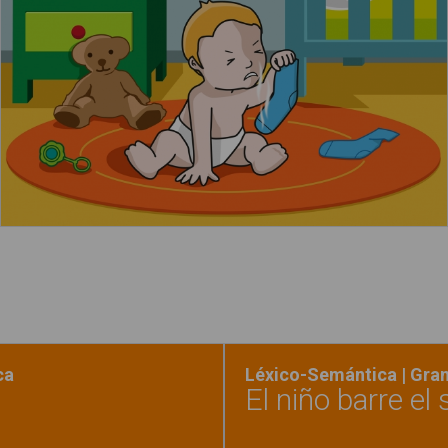
Leer más
ca
Léxico-Semántica | Gra
El niño barre el 