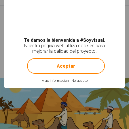
Leer más
Leer más
Te damos la bienvenida a #Soyvisual.
Nuestra página web utiliza cookies para
Leer más
Leer más
mejorar la calidad del proyecto.
!
Not valid!
Láminas relacionadas
Aceptar
Más información
|
No acepto