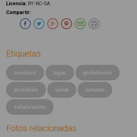
Licencia
:
BY-NC-SA
Compartir
:
Compartir en Whatsapp
Compartir en Facebook
Compartir en Twitter
Compartir en Google Plus
Compartir en Pinterest
Compartir por E-ma
Imprimir
Etiquetas
conducir
lugar
prohibición
prohibido
señal
señales
señalización
Fotos relacionadas